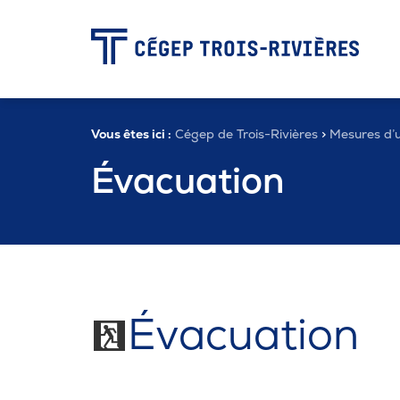
-
Vous êtes ici :
Cégep de Trois-Rivières
>
Mesures d’
Programmes
Évacuation
Admission
Zone étudiante
Évacuation
Formation continue