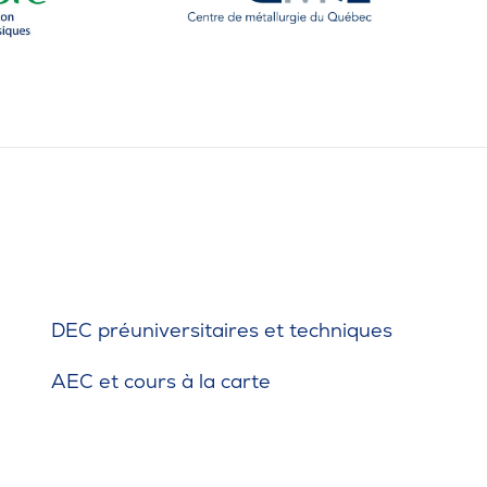
téria
ers
 Saute-Mouton
iothèque : livres, films, magazines
ois étudiants au cégep
ures d’urgence
DEC préuniversitaires et techniques
AEC et cours à la carte