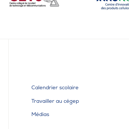
Café
Casi
CPE
Bibl
Empl
Mes
Calendrier scolaire
Travailler au cégep
Médias