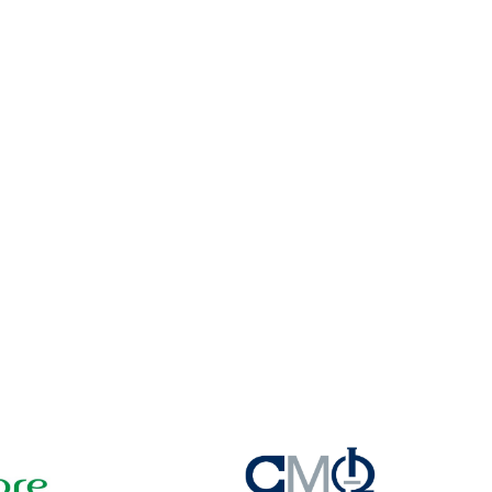
tionnement
obus (Écopasse)
s
oiturage
rt et conditionnement physique
los
sportive
ine
 santé
 pratique sur le campus
idences
airie Coopsco