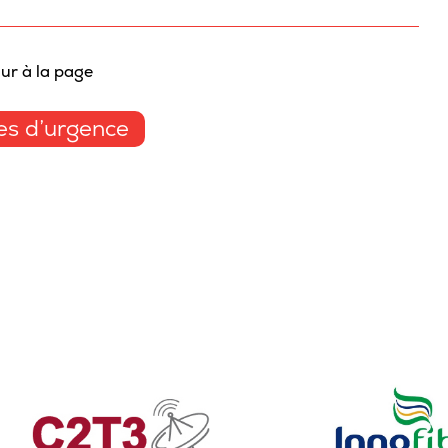
Sta
Aut
ur à la page
Vélo
Cov
s d’urgence
Spo
Diab
Vie 
Pisc
Défi
Vie
Rés
Libr