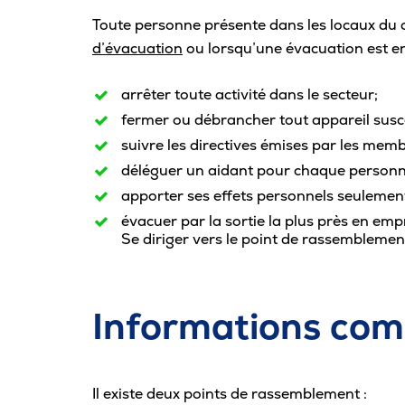
Carrière
Toute personne présente dans les locaux du co
d’évacuation
ou lorsqu’une évacuation est en
Pour les entreprises
arrêter toute activité dans le secteur;
fermer ou débrancher tout appareil susce
suivre les directives émises par les memb
déléguer un aidant pour chaque personne
apporter ses effets personnels seulement 
évacuer par la sortie la plus près en emp
Se diriger vers le point de rassemblement
Informations com
Il existe deux points de rassemblement :