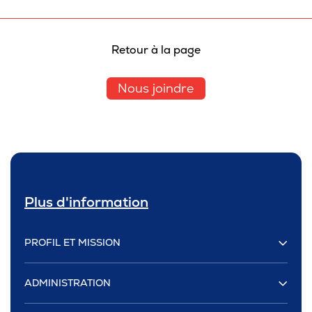
Pour les entreprises
Retour à la page
Nous joindre
Le cégep
Notre collège
Services à la population
Stages et emplois pour étudiants
Plus d'information
Communications
PROFIL ET MISSION
ADMINISTRATION
Liens utiles