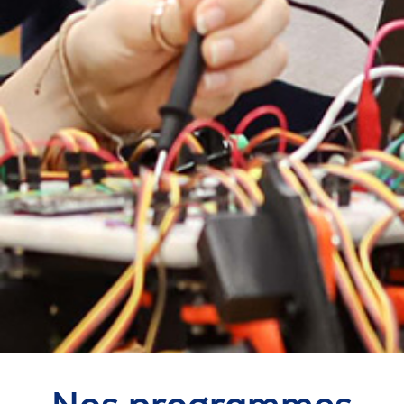
Omnivox
Microsoft 365
Guichet des requêtes
Portail CégepTR
Intranet du personnel
Bottin du personnel
Urgences