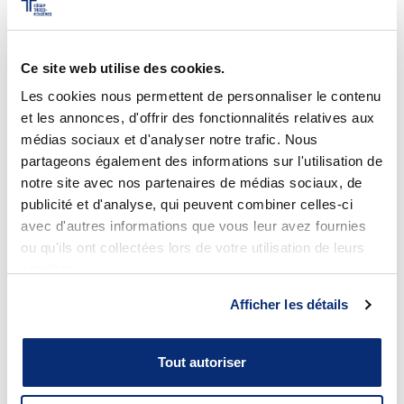
former des personnes avec des connaissances
pratiques et applicables sur le marché du travail.
Ce site web utilise des cookies.
Avec un tel diplôme, tu peux aussi décider de
Les cookies nous permettent de personnaliser le contenu
poursuivre tes études à l’université. Tu pourrais alors
et les annonces, d'offrir des fonctionnalités relatives aux
profiter des passerelles universitaires, c’est-à-dire
te
médias sociaux et d'analyser notre trafic. Nous
faire créditer des cours universitaires considérés
partageons également des informations sur l'utilisation de
équivalents à ceux que tu auras suivis au collégial.
notre site avec nos partenaires de médias sociaux, de
publicité et d'analyse, qui peuvent combiner celles-ci
avec d'autres informations que vous leur avez fournies
ou qu'ils ont collectées lors de votre utilisation de leurs
services.
Créativité
Techniques de design d’intérieur
Afficher les détails
Tout autoriser
Curiosité