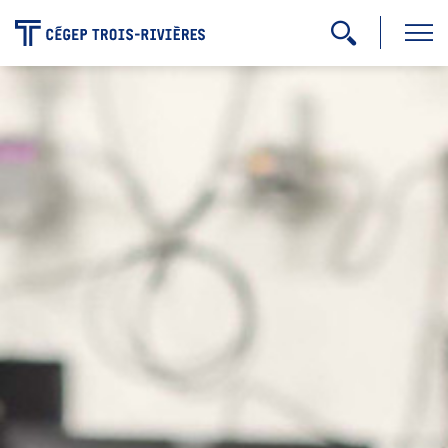
-
Programmes
Admission
Zone étudiante
Formation continue
Carrière