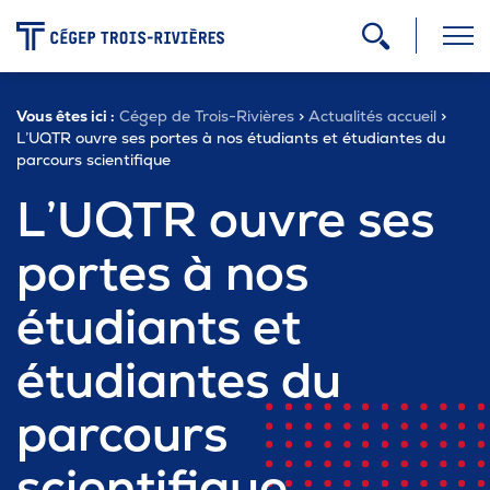
-
Vous êtes ici :
Cégep de Trois-Rivières
>
Actualités accueil
>
Programmes
L’UQTR ouvre ses portes à nos étudiants et étudiantes du
parcours scientifique
L’UQTR ouvre ses
Admission
portes à nos
Zone étudiante
étudiants et
étudiantes du
Formation continue
parcours
Carrière
scientifique