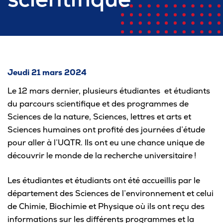
Pour les entreprises
Le cégep
Jeudi 21 mars 2024
Le 12 mars dernier, plusieurs étudiantes et étudiants
Notre collège
du parcours scientifique et des programmes de
Services à la population
Sciences de la nature, Sciences, lettres et arts et
Sciences humaines ont profité des journées d’étude
Stages et emplois pour étudiants
pour aller à l’UQTR. Ils ont eu une chance unique de
découvrir le monde de la recherche universitaire !
Communications
Les étudiantes et étudiants ont été accueillis par le
département des Sciences de l’environnement et celui
Liens utiles
de Chimie, Biochimie et Physique où ils ont reçu des
informations sur les différents programmes et la