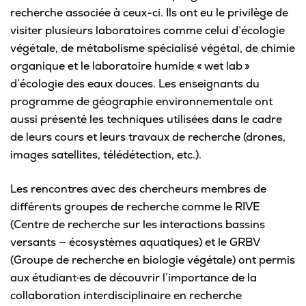
Omnivox
recherche associée à ceux-ci. Ils ont eu le privilège de
visiter plusieurs laboratoires comme celui d’écologie
Microsoft 365
végétale, de métabolisme spécialisé végétal, de chimie
Guichet des requêtes
organique et le laboratoire humide « wet lab »
d’écologie des eaux douces. Les enseignants du
Portail CégepTR
programme de géographie environnementale ont
Intranet du personnel
aussi présenté les techniques utilisées dans le cadre
de leurs cours et leurs travaux de recherche (drones,
Bottin du personnel
images satellites, télédétection, etc.).
Les rencontres avec des chercheurs membres de
Urgences
différents groupes de recherche comme le RIVE
(Centre de recherche sur les interactions bassins
versants — écosystèmes aquatiques) et le GRBV
(Groupe de recherche en biologie végétale) ont permis
aux étudiant·es de découvrir l’importance de la
collaboration interdisciplinaire en recherche