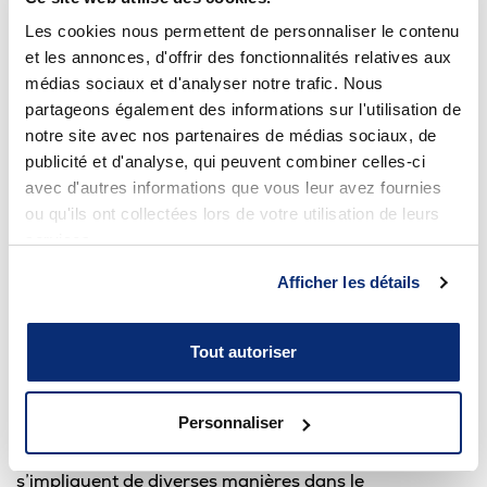
Centre de tri virtuel
Les cookies nous permettent de personnaliser le contenu
Autres ressources
et les annonces, d'offrir des fonctionnalités relatives aux
Application
Ça va où ? (
RECYC-QUÉBEC)
médias sociaux et d'analyser notre trafic. Nous
partageons également des informations sur l'utilisation de
Site internet de la régie de gestion des
Pratiques alimentaires durables
matières résiduelles de la Mauricie
notre site avec nos partenaires de médias sociaux, de
(Énercycle)
publicité et d'analyse, qui peuvent combiner celles-ci
avec d'autres informations que vous leur avez fournies
Résumé des règles de tri au Québec
Engagements du Groupe Excelso
(Tricentris)
ou qu'ils ont collectées lors de votre utilisation de leurs
services.
Frigo solidaire
Afficher les détails
Centre de tri virtuel
Caf-école et Regroup-école
Tout autoriser
Passer à l’action
Personnaliser
Les membres de la communauté collégiale
s’impliquent de diverses manières dans le