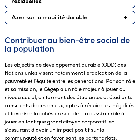
résiduelles
Axer sur la mobilité durable
Procédure d’emprunt
Voir les possibilités de transport durable
Affiche à installer dans les événements
Contribuer au bien-être social de
la population
Les objectifs de développement durable (ODD) des
Nations unies visent notamment l’éradication de la
pauvreté et l’équité entre les générations. Par son rôle
* Un comité décidera ensuite de
l’allocation de fonds en fonction du nombre
et sa mission, le Cégep a un rôle majeur à jouer au
et du type de projets reçus. Un délai maximal
niveau social, en formant des étudiantes et étudiants
Guide des évènements écoresponsables
d’un mois est à prévoir avant d’obtenir une
conscients de ces enjeux, aptes à réduire les inégalités
Centre de tri virtuel
réponse. À noter que les projets retenus
et favoriser la cohésion sociale. Il a aussi un rôle à
doivent être réalisés avant le 30 juin de
Mesures suggérées pour l’écoresponsabilité
jouer en tant que grand citoyen corporatif, en
l’année courante.
des événements
s’assurant d’avoir un impact positif sur la
communauté et en favorisant les partenariats.