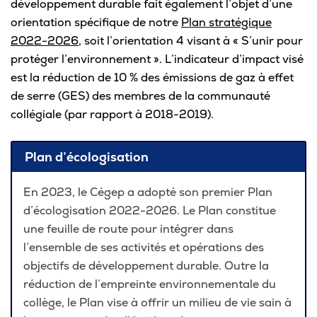
développement durable fait également l’objet d’une
Omnivox
orientation spécifique de notre
Plan stratégique
Microsoft 365
2022-2026
, soit l’orientation 4 visant à « S’unir pour
protéger l’environnement ». L’indicateur d’impact visé
Guichet des requêtes
est la réduction de 10 % des émissions de gaz à effet
Portail CégepTR
de serre (GES) des membres de la communauté
collégiale (par rapport à 2018-2019).
Intranet du personnel
Bottin du personnel
Plan d’écologisation
En 2023, le Cégep a adopté son premier Plan
d’écologisation 2022-2026. Le Plan constitue
Urgences
une feuille de route pour intégrer dans
l’ensemble de ses activités et opérations des
objectifs de développement durable. Outre la
réduction de l’empreinte environnementale du
collège, le Plan vise à offrir un milieu de vie sain à