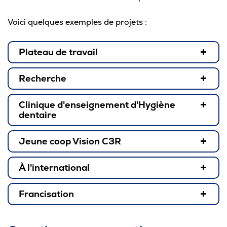
Arbre décisionnel pour aider aux choix des
objets promotionnels
Voici quelques exemples de projets :
Trousse des articles en partage à l’interne
Plateau de travail
Procédure d’emprunt de vaisselle réutilisable
Recherche
Établissements ayant des mesures
Clinique d'enseignement d'Hygiène
environnementales à Trois-Rivières
dentaire
Jeune coop Vision C3R
À l'international
Francisation