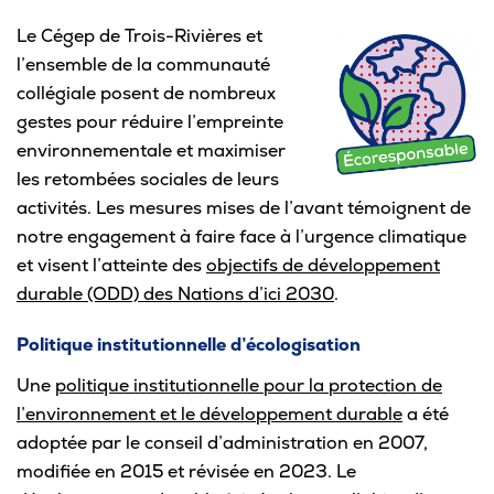
Le Cégep de Trois-Rivières et
Pour les entreprises
l’ensemble de la communauté
collégiale posent de nombreux
gestes pour réduire l’empreinte
environnementale et maximiser
Le cégep
les retombées sociales de leurs
activités. Les mesures mises de l’avant témoignent de
Notre collège
notre engagement à faire face à l’urgence climatique
Services à la population
et visent l’atteinte des
objectifs de développement
durable (ODD) des Nations d’ici 2030
.
Stages et emplois pour étudiants
Politique institutionnelle d’écologisation
Communications
Une
politique institutionnelle pour la protection de
l’environnement et le développement durable
a été
adoptée par le conseil d’administration en 2007,
Liens utiles
modifiée en 2015 et révisée en 2023. Le