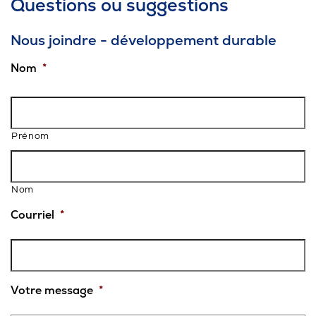
Questions ou suggestions
Conditions d’admissibilité
Nous joindre - développement durable
Déposer un projet
Nom
*
Prénom
Nom
Courriel
*
Votre message
*