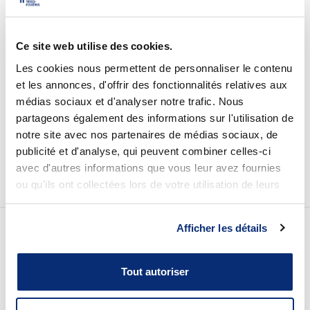
Omnivox
Microsoft 365
Ce site web utilise des cookies.
Guichet des requêtes
Les cookies nous permettent de personnaliser le contenu
et les annonces, d'offrir des fonctionnalités relatives aux
Portail CégepTR
médias sociaux et d'analyser notre trafic. Nous
partageons également des informations sur l'utilisation de
Intranet du personnel
notre site avec nos partenaires de médias sociaux, de
Bottin du personnel
publicité et d'analyse, qui peuvent combiner celles-ci
avec d'autres informations que vous leur avez fournies
ou qu'ils ont collectées lors de votre utilisation de leurs
services.
Urgences
Afficher les détails
Nos coordonnées
Tout autoriser
Pavillon des Sciences
3500, rue de Courval, C.P. 97, G9A 5E6