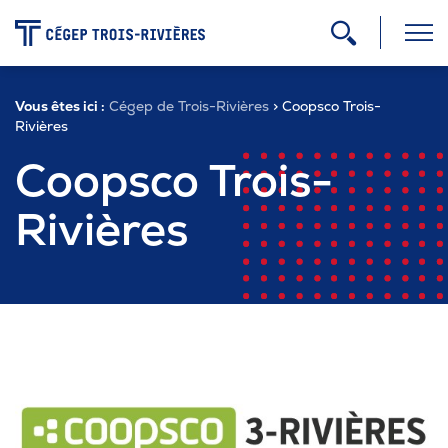
-
Vous êtes ici :
Cégep de Trois-Rivières
> Coopsco Trois-
Programmes
Rivières
Coopsco Trois-
Admission
Rivières
Zone étudiante
Formation continue
Carrière