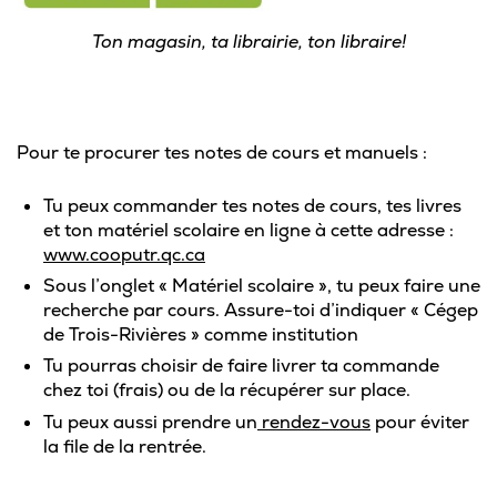
Pour les entreprises
Ton magasin, ta librairie, ton libraire!
Pour te procurer tes notes de cours et manuels :
Le cégep
Tu peux commander tes notes de cours, tes livres
Notre collège
et ton matériel scolaire en ligne à cette adresse :
www.cooputr.qc.ca
Services à la population
Sous l’onglet « Matériel scolaire », tu peux faire une
Stages et emplois pour étudiants
recherche par cours. Assure-toi d’indiquer « Cégep
de Trois-Rivières » comme institution
Communications
Tu pourras choisir de faire livrer ta commande
chez toi (frais) ou de la récupérer sur place.
Tu peux aussi prendre un
rendez-vous
pour éviter
la file de la rentrée.
Liens utiles