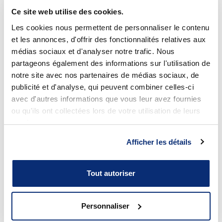
Tous peuvent être membres
Ce site web utilise des cookies.
Pas besoin d’être membre pour acheter à la coop!
Les cookies nous permettent de personnaliser le contenu
et les annonces, d'offrir des fonctionnalités relatives aux
médias sociaux et d'analyser notre trafic. Nous
Une coopérative qui s’implique activement au cégep
partageons également des informations sur l'utilisation de
notre site avec nos partenaires de médias sociaux, de
Emplois étudiants
publicité et d'analyse, qui peuvent combiner celles-ci
Commandites d’évènements
avec d'autres informations que vous leur avez fournies
ou qu'ils ont collectées lors de votre utilisation de leurs
Organisation d’activités de promotion
services.
(lancements, colloques, conférences, etc.)
Organisation d’activités d’éducation coopérative
Afficher les détails
C’est près de ¾ de million de dollars retournés
immédiatement dans le milieu.
Tout autoriser
Passe nous voir!
Personnaliser
Librairie