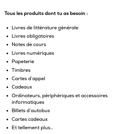
Omnivox
Tous les produits dont tu as besoin :
Microsoft 365
Guichet des requêtes
Livres de littérature générale
Livres obligatoires
Portail CégepTR
Notes de cours
Intranet du personnel
Livres numériques
Papeterie
Bottin du personnel
Timbres
Cartes d’appel
Cadeaux
Urgences
Ordinateurs, périphériques et accessoires
informatiques
Billets d’autobus
Cartes cadeaux
Et tellement plus…