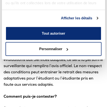
ou qu'ils ont collectées lors de votre utilisation de leurs
Qu’est-ce qui va se passer si mon enseignant
services.
soupçonne du plagiat, de la tricherie ou de la fraude?
Afficher les détails
La personne surveillante ou ton enseignant va remplir
un avis officiel mentionnant les sanctions imposées et
Tout autoriser
t’en remettra une copie. Cet avis est conservé à ton
dossier d’étudiant.
Personnaliser
Pour les étudiants et étudiantes qui font des
évaluations aux Services adaptés, ce sera la personne
surveillante qui remplira l’avis officiel. Le non-respect
des conditions peut entrainer le retrait des mesures
adaptatives pour l’étudiant ou l’étudiante pris en
faute aux services adaptés.
Comment puis-je contester?