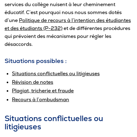
services du collège nuisent à leur cheminement
Pour les entreprises
éducatif. C’est pourquoi nous nous sommes dotés
d’une
Politique de recours à l’intention des étudiantes
et des étudiants (P-232)
et de différentes procédures
qui prévoient des mécanismes pour régler les
Le cégep
désaccords.
Notre collège
Situations possibles :
Services à la population
Situations conflictuelles ou litigieuses
Révision de notes
Stages et emplois pour étudiants
Plagiat, tricherie et fraude
Communications
Recours à l’ombudsman
Situations conflictuelles ou
litigieuses
Liens utiles