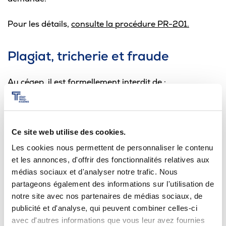
Pour les détails,
consulte la procédure PR-201.
Plagiat, tricherie et fraude
Au cégep, il est formellement interdit de :
copier le travail ou les idées de quelqu’un d’autre
sans citer les sources et en s’attribuant indûment
le crédit;
Ce site web utilise des cookies.
se donner ou donner un avantage indu et non
Les cookies nous permettent de personnaliser le contenu
autorisé ou de commettre un acte malhonnête fait
et les annonces, d'offrir des fonctionnalités relatives aux
dans le but de tromper autrui;
médias sociaux et d'analyser notre trafic. Nous
utiliser tout matériel non permis par l’enseignant
partageons également des informations sur l'utilisation de
ou l’enseignante;
notre site avec nos partenaires de médias sociaux, de
fausser son évaluation ou celle d’un autre, en
publicité et d'analyse, qui peuvent combiner celles-ci
utilisant des moyens déloyaux.
avec d'autres informations que vous leur avez fournies