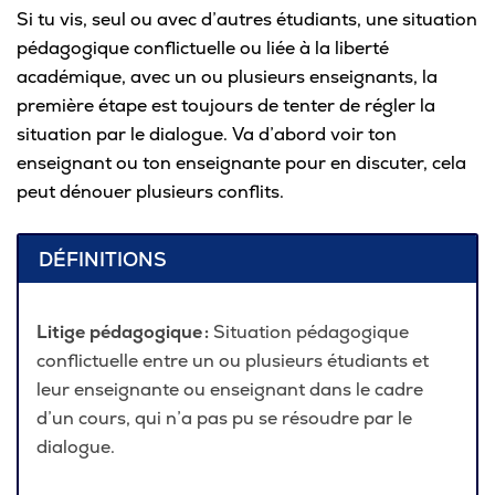
Omnivox
Si tu vis, seul ou avec d’autres étudiants, une situation
pédagogique conflictuelle ou liée à la liberté
Microsoft 365
académique, avec un ou plusieurs enseignants, la
Guichet des requêtes
première étape est toujours de tenter de régler la
situation par le dialogue. Va d’abord voir ton
Portail CégepTR
enseignant ou ton enseignante pour en discuter, cela
Intranet du personnel
peut dénouer plusieurs conflits.
Bottin du personnel
DÉFINITIONS
Urgences
Litige pédagogique
:
Situation pédagogique
conflictuelle entre un ou plusieurs étudiants et
leur enseignante ou enseignant dans le cadre
d’un cours, qui n’a pas pu se résoudre par le
dialogue.