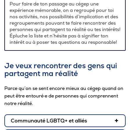
Pour faire de ton passage au cégep une
Pour les entreprises
expérience mémorable, on a regroupé pour toi
nos activités, nos possibilités d’implication et des
regroupements pouvant te faire rencontrer des
personnes qui partagent ta réalité ou tes intérêts!
Épluche la liste et n’hésite pas à signifier ton
Le cégep
intérêt ou à poser tes questions au responsable!
Notre collège
Je veux rencontrer des gens qui
Services à la population
partagent ma réalité
Stages et emplois pour étudiants
Parce qu’on se sent encore mieux au cégep quand on
Communications
peut être entouré·e de personnes qui comprennent
notre réalité.
Liens utiles
Communauté LGBTQ+ et alliés