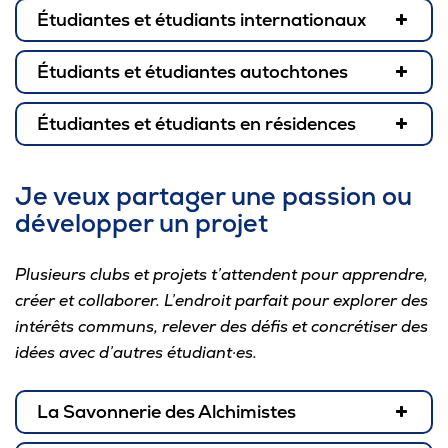
Omnivox
Étudiantes et étudiants internationaux
Microsoft 365
Étudiants et étudiantes autochtones
Guichet des requêtes
Étudiantes et étudiants en résidences
Portail CégepTR
Intranet du personnel
Je veux partager une passion ou
Bottin du personnel
développer un projet
Plusieurs clubs et projets t’attendent pour apprendre,
Urgences
créer et collaborer. L’endroit parfait pour explorer des
intérêts communs, relever des défis et concrétiser des
idées avec d’autres étudiant·es.
La Savonnerie des Alchimistes