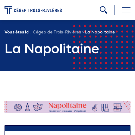
-
Vous êtes ici :
Cégep de Trois-Rivières
> La Napolitaine
Programmes
La Napolitaine
Admission
Zone étudiante
Formation continue
Carrière