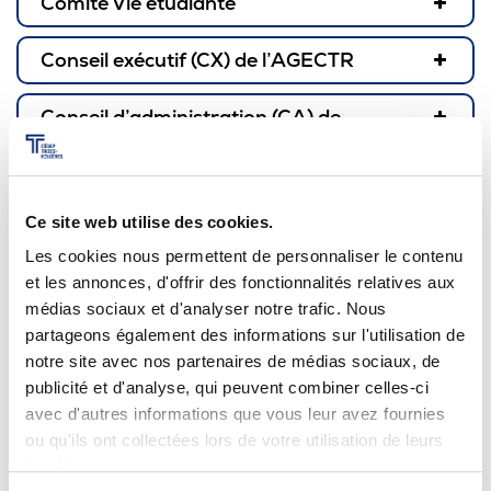
Comité Vie étudiante
Conseil exécutif (CX) de l’AGECTR
Conseil d’administration (CA) de
l’AGECTR
École des Grands - Parrainage avec des
élèves du primaire
Ce site web utilise des cookies.
Les cookies nous permettent de personnaliser le contenu
et les annonces, d'offrir des fonctionnalités relatives aux
Je veux bouger!
médias sociaux et d'analyser notre trafic. Nous
https://agectr.ca/
partageons également des informations sur l'utilisation de
Pour le bien
‑
être physique et mental.
notre site avec nos partenaires de médias sociaux, de
https://www.facebook.com/agectr
publicité et d'analyse, qui peuvent combiner celles-ci
https://www.instagram.com/agecegeptr
avec d'autres informations que vous leur avez fournies
Défi santé
ou qu'ils ont collectées lors de votre utilisation de leurs
services.
Diablos