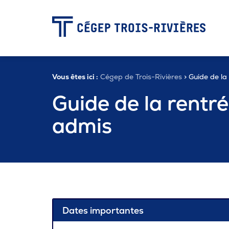
-
Vous êtes ici :
Cégep de Trois-Rivières
> Guide de la
Programmes
Guide de la rentr
admis
Admission
Zone étudiante
Formation continue
Dates importantes