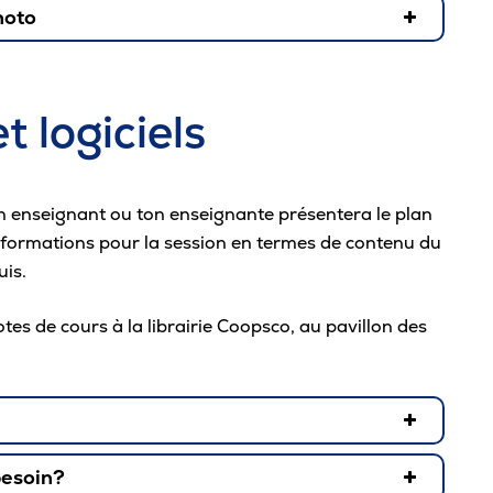
hoto
ant de respecter
les
critères. Si ta photo ne les
t logiciels
n enseignant ou ton enseignante présentera le plan
informations pour la session en termes de contenu du
visible
uis.
tif
tes de cours à la librairie Coopsco,
au pavillon des
besoin?
on ordinateur