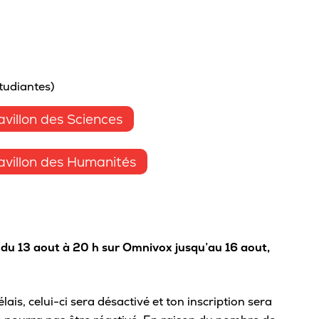
Viens nous voir
Proc
Bou
Bonifie ton parcours scolaire
Conf
Portes ouvertes
Fond
Expérience à l’international
Top 
Étudiant·e d’un jour
avan
Parcours scientifique et entrepreneurial
Dro
tudiantes)
Inscription à notre infolettre
Reco
villon des Sciences
Souligne ta réussite
Contacte-nous!
Règl
Cérémonie de fin d’études
villon des Humanités
Mention sur le bulletin
Mi
Bourses Eurêka
Grou
Répe
r du 13 aout à 20 h sur Omnivox jusqu’au 16 aout,
Asso
ais, celui-ci sera désactivé et ton inscription sera
Tra