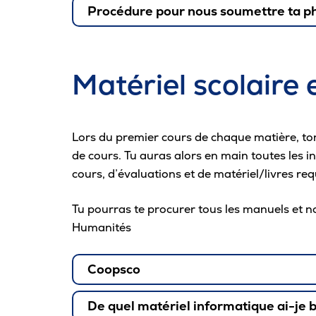
Procédure pour nous soumettre ta p
Lors de la prise de ta photo, il est import
respecte pas, elle pourrait être refusée.
Matériel scolaire e
Critères à respecter :
Être seul sur la photo
Lors du premier cours de chaque matière, to
Avoir un fond uni, clair et neutre
de cours. Tu auras alors en main toutes les 
Dégager ton visage pour qu’il soit bien 
cours, d’évaluations et de matériel/livres req
Garder la tête droite et regarder l’objec
Avoir les yeux ouverts
Tu pourras te procurer tous les manuels et no
Humanités
Garde tes lunettes
Sourire
Coopsco
Comment transmettre ta photo :
De quel matériel informatique ai-je 
Prends la photo et enregistre-la sur t