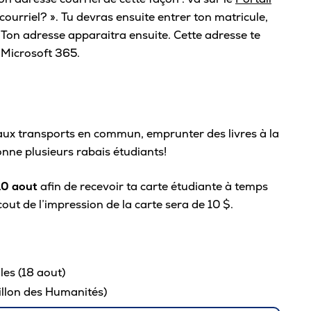
courriel? ». Tu devras ensuite entrer ton matricule,
Café
Ton adresse apparaitra ensuite. Cette adresse te
Casi
 Microsoft 365.
CPE
Bibl
Empl
s aux transports en commun, emprunter des livres à la
Mes
donne plusieurs rabais étudiants!
10 aout
afin de recevoir ta carte étudiante à temps
 cout de l’impression de la carte sera de 10 $.
es (18 aout)
illon des Humanités)