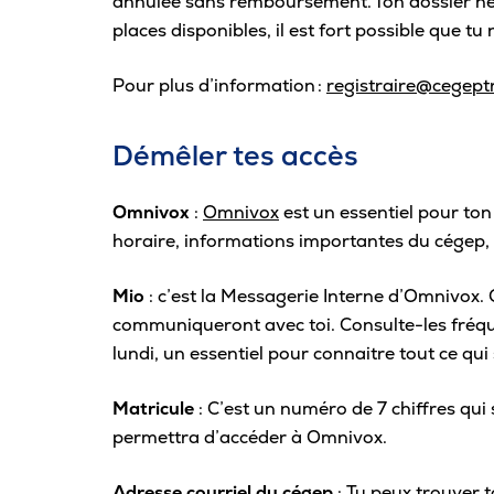
annulée sans remboursement. Ton dossier n
places disponibles, il est fort possible que t
Pour plus d’information :
registraire@cegeptr
Démêler tes accès
Omnivox
:
Omnivox
est un essentiel pour ton
horaire, informations importantes du cégep, e
Mio
: c’est la Messagerie Interne d’Omnivox.
communiqueront avec toi.
Consulte-les
fréq
lundi, un essentiel pour connaitre tout ce qu
Matricule
: C’est un numéro de 7 chiffres qui
permettra d’accéder à Omnivox.
Adresse courriel du cégep
: Tu peux trouver t