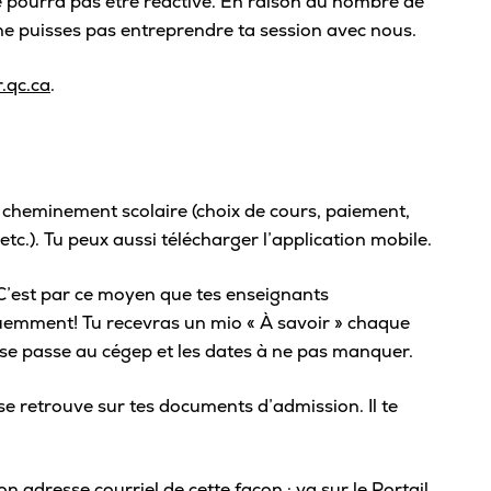
e pourra
pas être réactivé.
En raison du nombre de
Sta
u ne puisses pas entreprendre ta session avec nous.
Aut
.qc.ca
.
Vélo
Cov
Spo
 cheminement scolaire (choix de cours, paiement,
Diab
tc.). Tu peux aussi télécharger l’application mobile.
Vie 
 C’est par ce moyen que tes enseignants
Pisc
uemment! Tu recevras un mio « À savoir » chaque
Défi
i se passe au cégep et les dates à ne pas manquer.
Vie
 se retrouve sur tes documents d’admission. Il te
Rés
Libr
on adresse courriel de cette façon : va sur le
Portail