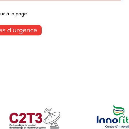
Sta
ur à la page
Aut
Vélo
s d’urgence
Cov
Spo
Diab
Vie 
Pisc
Défi
Vie
Rés
Libr