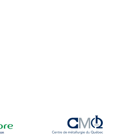
tionnement
obus (Écopasse)
s
oiturage
rt et conditionnement physique
los
sportive
ine
 santé
 pratique sur le campus
idences
airie Coopsco