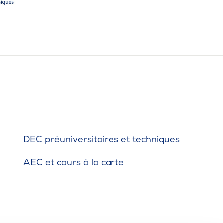
téria
ers
 Saute-Mouton
iothèque : livres, films, magazines
ois étudiants au cégep
ures d’urgence
DEC préuniversitaires et techniques
AEC et cours à la carte