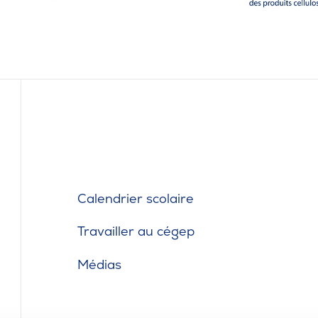
Café
Casi
CPE
Bibl
Empl
Mes
Calendrier scolaire
Travailler au cégep
Médias