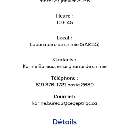
mardi 27 janvier 2026
Pour les entreprises
Heure :
10 h 45
Local :
Le cégep
Laboratoire de chimie (SA2115)
Notre collège
Contacts :
Karine Bureau, enseignante de chimie
Services à la population
Téléphone :
Stages et emplois pour étudiants
819 376-1721 poste 2680
Communications
Courriel :
karine.bureau@cegeptr.qc.ca
Liens utiles
Détails