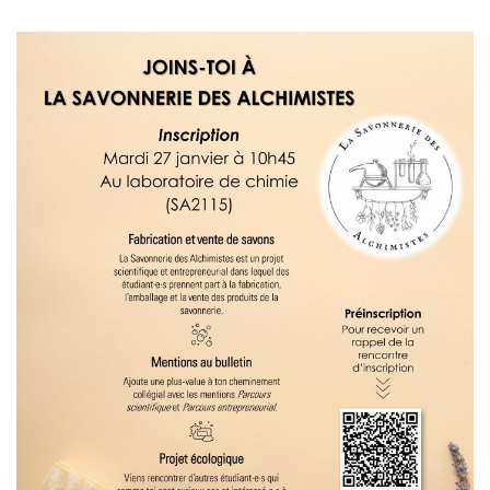
Omnivox
Microsoft 365
Guichet des requêtes
Portail CégepTR
Intranet du personnel
Bottin du personnel
Urgences