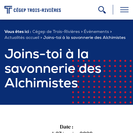
-
Vous êtes ici :
Cégep de Trois-Rivières
>
Évènements
>
Programmes
Actualités accueil
>
Joins-toi à la savonnerie des Alchimistes
Joins-toi à la
Admission
savonnerie des
Alchimistes
Zone étudiante
Formation continue
Carrière
Date :