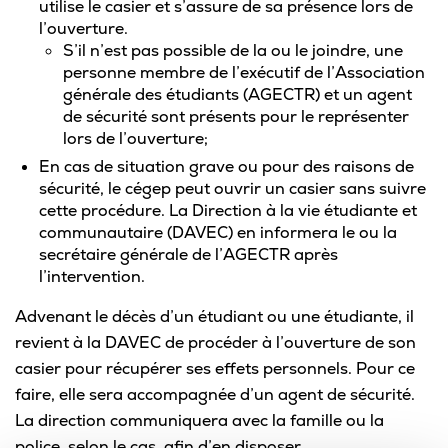
utilise le casier et s’assure de sa présence lors de
Omnivox
l’ouverture.
S’il n’est pas possible de la ou le joindre, une
Microsoft 365
personne membre de l’exécutif de l’Association
Guichet des requêtes
générale des étudiants (AGECTR) et un agent
de sécurité sont présents pour le représenter
Portail CégepTR
lors de l’ouverture;
En cas de situation grave ou pour des raisons de
Intranet du personnel
sécurité, le cégep peut ouvrir un casier sans suivre
cette procédure. La Direction à la vie étudiante et
Bottin du personnel
communautaire (DAVEC) en informera le ou la
secrétaire générale de l’AGECTR après
l’intervention.
Urgences
Advenant le décès d’un étudiant ou une étudiante, il
revient à la DAVEC de procéder à l’ouverture de son
casier pour récupérer ses effets personnels. Pour ce
faire, elle sera accompagnée d’un agent de sécurité.
La direction communiquera avec la famille ou la
police, selon le cas, afin d’en disposer.