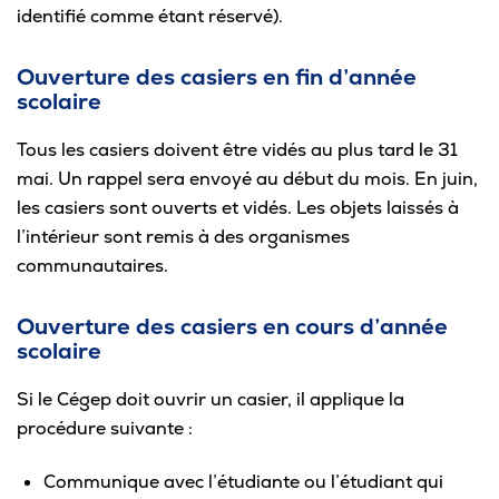
identifié comme étant réservé).
Pour les entreprises
Ouverture des casiers en fin d’année
scolaire
Tous les casiers doivent être vidés au plus tard le 31
Le cégep
mai. Un rappel sera envoyé au début du mois. En juin,
les casiers sont ouverts et vidés. Les objets laissés à
Notre collège
l’intérieur sont remis à des organismes
Services à la population
communautaires.
Stages et emplois pour étudiants
Ouverture des casiers en cours d’année
scolaire
Communications
Si le Cégep doit ouvrir un casier, il applique la
procédure suivante :
Liens utiles
Communique avec l’étudiante ou l’étudiant qui