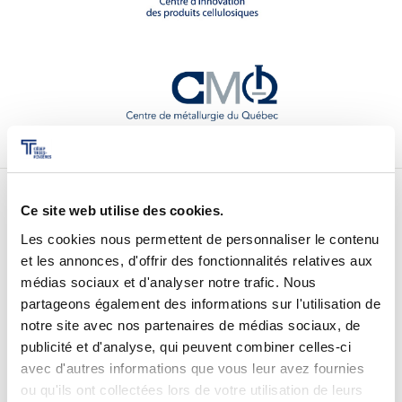
Pour les entreprises
Le cégep
Notre collège
Services à la population
Ce site web utilise des cookies.
Nos coordonnées
Les cookies nous permettent de personnaliser le contenu
Stages et emplois pour étudiants
et les annonces, d'offrir des fonctionnalités relatives aux
Pavillon des Sciences
Communications
médias sociaux et d'analyser notre trafic. Nous
3500, rue de Courval, C.P. 97, G9A 5E6
partageons également des informations sur l'utilisation de
notre site avec nos partenaires de médias sociaux, de
Pavillon des Humanités
publicité et d'analyse, qui peuvent combiner celles-ci
3175 boul. Laviolette, G8Z 1E9
Liens utiles
avec d'autres informations que vous leur avez fournies
ou qu'ils ont collectées lors de votre utilisation de leurs