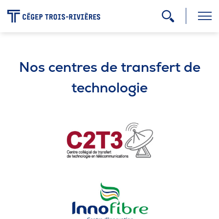
-
Programmes
Nos centres de transfert de
technologie
Admission
Zone étudiante
Formation continue
Carrière