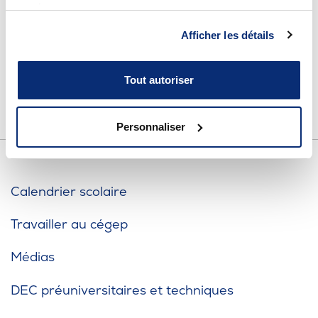
Téléphone
Omnivox
services.
819 376-1721
Microsoft 365
Afficher les détails
Bottin des employés
Guichet des requêtes
Tout autoriser
Mesures d'urgence
Portail CégepTR
Intranet du personnel
Personnaliser
Bottin du personnel
Calendrier scolaire
Urgences
Travailler au cégep
Médias
DEC préuniversitaires et techniques