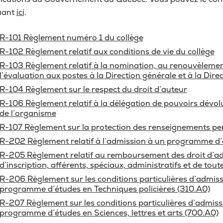
Carte étudiante
Rivières
Cent
uant
ici
.
Bie
Agenda
Tuto
Comment se démarque le Cégep de
Admi
R-101 Règlement numéro 1 du collège
Trois-Rivières?
Mon parcours scolaire
inte
Aide
R-102 Règlement relatif aux conditions de vie du collège
Découvre nos ambassadeurs
Sys
Calendrier scolaire
R-103 Règlement relatif à la nomination, au renouvèleme
offe
San
l’évaluation aux postes à la Direction générale et à la Dire
Cinq bonnes raisons de choisir Trois-
Registraire – Mon dossier scolaire
Rivières pour tes études
Les 
R-104 Règlement sur le respect du droit d’auteur
Serv
API – Modifier mon parcours
R-106 Règlement relatif à la délégation de pouvoirs dévol
Pour
Comprendre le cégep
Clin
de l’organisme
Alléger mon cheminement
Plan
Assu
À savoir sur le DEC
R-107 Règlement sur la protection des renseignements pe
Service d’orientation
Foir
R-202 Règlement relatif à l’admission à un programme d
Serv
Conditions d’admission
Changer de programme
R-205 Règlement relatif au remboursement des droit d’ad
Séan
Esp
Formation générale
d’inscription, afférents, spéciaux, administratifs et de tout
Cours d’été
Nous
Horaire de cours
R-206 Règlement sur les conditions particulières d’admis
Épreuve uniforme de français
Aid
programme d’études en Techniques policières (310.A0)
Join
Cout des études collégiales
Stages et emplois
R-207 Règlement sur les conditions particulières d’admiss
Serv
À propos de la « Cote R »
programme d’études en Sciences, lettres et arts (700.A0)
M’i
Abandon de cours
Frig