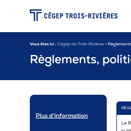
-
Vous êtes ici :
Cégep de Trois-Rivières
> Règlements,
Programmes
Règlements, polit
Admission
Zone étudiante
RÈG
Formation continue
Plus d'information
Le R
publ