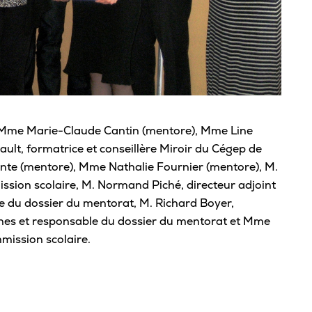
Sta
Aut
Vélo
Cov
Spo
 Mme Marie-Claude Cantin (mentore), Mme Line
t, formatrice et conseillère Miroir du Cégep de
Diab
inte (mentore), Mme Nathalie Fournier (mentore), M.
Vie 
ssion scolaire, M. Normand Piché, directeur adjoint
Pisc
le du dossier du mentorat, M. Richard Boyer,
ines et responsable du dossier du mentorat et Mme
Défi
mission scolaire.
Vie
Rés
Libr