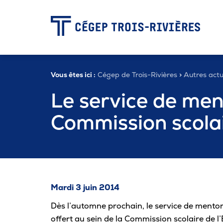
-
Vous êtes ici :
Cégep de Trois-Rivières
>
Autres actu
Programmes
Le service de ment
Commission scolai
Admission
Zone étudiante
Mardi 3 juin 2014
Formation continue
Dès l’automne prochain, le service de mentorat
offert au sein de la Commission scolaire de l