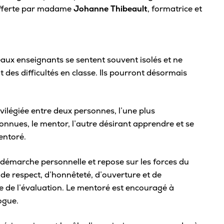
Carte étudiante
offerte par madame
Johanne Thibeault
, formatrice et
Rivières
Cent
Bie
Agenda
Tuto
Comment se démarque le Cégep de
Admi
Trois-Rivières?
Mon parcours scolaire
inte
Aide
Découvre nos ambassadeurs
aux enseignants se sentent souvent isolés et ne
Sys
Calendrier scolaire
offe
San
t des difficultés en classe. Ils pourront désormais
Cinq bonnes raisons de choisir Trois-
Registraire – Mon dossier scolaire
Rivières pour tes études
Les 
Serv
API – Modifier mon parcours
Pour
Comprendre le cégep
Clin
ivilégiée entre deux personnes, l’une plus
Alléger mon cheminement
Plan
nnues, le mentor, l’autre désirant apprendre et se
Assu
À savoir sur le DEC
Service d’orientation
entoré.
Foir
Serv
Conditions d’admission
Changer de programme
Séan
Esp
 démarche personnelle et repose sur les forces du
Formation générale
Cours d’été
Nous
de respect, d’honnêteté, d’ouverture et de
Horaire de cours
Épreuve uniforme de français
Aid
ée de l’évaluation. Le mentoré est encouragé à
Join
Cout des études collégiales
ogue.
Stages et emplois
Serv
À propos de la « Cote R »
M’i
Abandon de cours
Frig