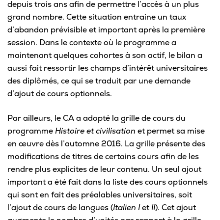
depuis trois ans afin de permettre l’accès à un plus
Omnivox
grand nombre. Cette situation entraine un taux
Microsoft 365
d’abandon prévisible et important après la première
session. Dans le contexte où le programme a
Guichet des requêtes
maintenant quelques cohortes à son actif, le bilan a
Portail CégepTR
aussi fait ressortir les champs d’intérêt universitaires
des diplômés, ce qui se traduit par une demande
Intranet du personnel
d’ajout de cours optionnels.
Bottin du personnel
Par ailleurs, le CA a adopté la grille de cours du
programme
Histoire et civilisation
et permet sa mise
en œuvre dès l’automne 2016. La grille présente des
Urgences
modifications de titres de certains cours afin de les
rendre plus explicites de leur contenu. Un seul ajout
important a été fait dans la liste des cours optionnels
qui sont en fait des préalables universitaires, soit
l’ajout de cours de langues (
Italien I
et
II
). Cet ajout