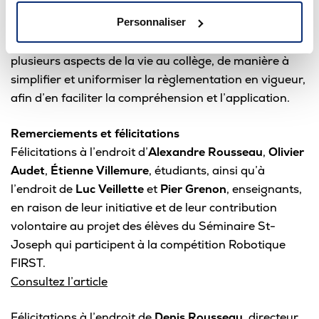
Personnaliser
Le CA a résolu d’effectuer graduellement les
modifications aux textes règlementaires qui régissent
plusieurs aspects de la vie au collège, de manière à
simplifier et uniformiser la règlementation en vigueur,
afin d’en faciliter la compréhension et l’application.
Remerciements et félicitations
Félicitations à l’endroit d’
Alexandre Rousseau
,
Olivier
Audet
,
Étienne Villemure
, étudiants, ainsi qu’à
l’endroit de
Luc Veillette
et
Pier Grenon
, enseignants,
en raison de leur initiative et de leur contribution
volontaire au projet des élèves du Séminaire St-
Joseph qui participent à la compétition Robotique
FIRST.
Consultez l’article
Félicitations à l’endroit de
Denis Rousseau
, directeur