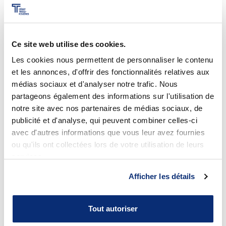
aux étudiants retardataires et avec chèques sans
provision
(changé en procédure);
R-211
Règlement relatif à la présence aux cours
Ce site web utilise des cookies.
(changé en procédure);
P-215
Politique et procédures relatives à la
Les cookies nous permettent de personnaliser le contenu
sanction des études
(changé en procédure);
et les annonces, d'offrir des fonctionnalités relatives aux
P-501
Politique et procédures relatives à la gestion
médias sociaux et d'analyser notre trafic. Nous
des locaux
(changé en procédure);
partageons également des informations sur l'utilisation de
notre site avec nos partenaires de médias sociaux, de
P-308
Formulaire d’évaluation de la contribution
du personnel-cadre
(changé en procédure);
publicité et d'analyse, qui peuvent combiner celles-ci
avec d'autres informations que vous leur avez fournies
P-504
Formulaire de plainte
(changé en
ou qu'ils ont collectées lors de votre utilisation de leurs
procédure);
services.
R-102
Aide à la prise de décision
(changé en
procédure);
Afficher les détails
R-102
Constat d’intervention dans un contexte
pédagogique
(changé en procédure);
Tout autoriser
R-102
Rapport d’intervention
(changé en
procédure).