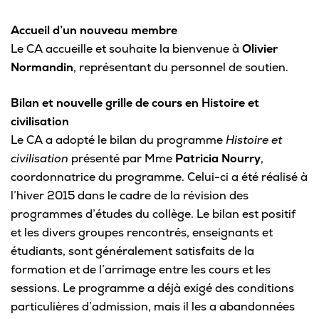
Pour les entreprises
Accueil d’un nouveau membre
Le CA accueille et souhaite la bienvenue à
Olivier
Normandin
, représentant du personnel de soutien.
Le cégep
Bilan et nouvelle grille de cours en Histoire et
civilisation
Notre collège
Le CA a adopté le bilan du programme
Histoire et
civilisation
présenté par Mme
Patricia Nourry
,
Services à la population
coordonnatrice du programme. Celui-ci a été réalisé à
Stages et emplois pour étudiants
l’hiver 2015 dans le cadre de la révision des
programmes d’études du collège. Le bilan est positif
Communications
et les divers groupes rencontrés, enseignants et
étudiants, sont généralement satisfaits de la
formation et de l’arrimage entre les cours et les
sessions. Le programme a déjà exigé des conditions
Liens utiles
particulières d’admission, mais il les a abandonnées