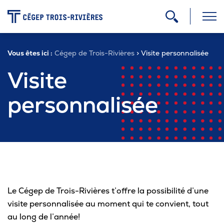
-
Vous êtes ici :
Cégep de Trois-Rivières
> Visite personnalisée
Programmes
Visite
personnalisée
Admission
Zone étudiante
Formation continue
Le Cégep de Trois-Rivières t’offre la possibilité d’une
visite personnalisée au moment qui te convient, tout
Carrière
au long de l’année!