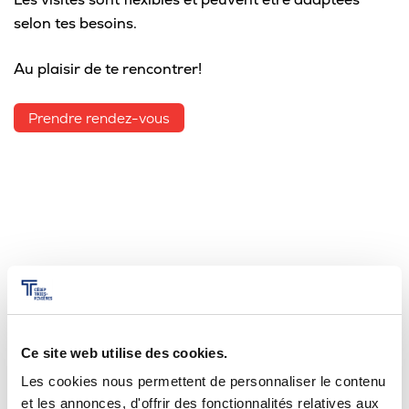
Omnivox
selon tes besoins.
Microsoft 365
Au plaisir de te rencontrer!
Guichet des requêtes
Prendre rendez-vous
Portail CégepTR
Intranet du personnel
Bottin du personnel
Urgences
Ce site web utilise des cookies.
Les cookies nous permettent de personnaliser le contenu
Nos centres de transfert de
et les annonces, d'offrir des fonctionnalités relatives aux