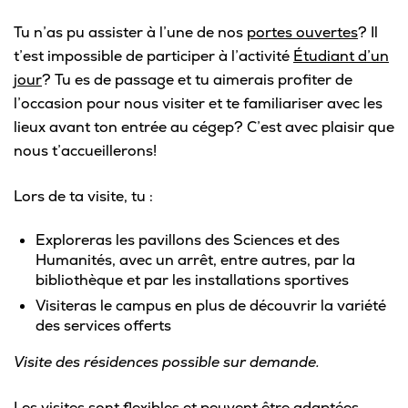
Pour les entreprises
Tu n’as pu assister à l’une de nos
portes ouvertes
? Il
t’est impossible de participer à l’activité
Étudiant d’un
jour
? Tu es de passage et tu aimerais profiter de
l’occasion pour nous visiter et te familiariser avec les
lieux avant ton entrée au cégep? C’est avec plaisir que
Le cégep
nous t’accueillerons!
Notre collège
Lors de ta visite, tu :
Services à la population
Exploreras les pavillons des Sciences et des
Stages et emplois pour étudiants
Humanités, avec un arrêt, entre autres, par la
bibliothèque et par les installations sportives
Communications
Visiteras le campus en plus de découvrir la variété
des services offerts
Visite des résidences possible sur demande.
Liens utiles
Les visites sont flexibles et peuvent être adaptées