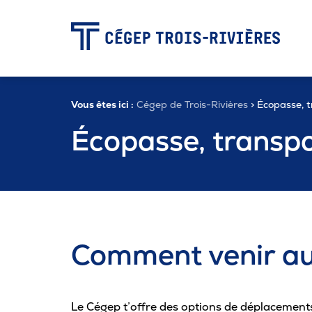
-
Vous êtes ici :
Cégep de Trois-Rivières
> Écopasse, tr
Programmes
Écopasse, transpor
Admission
Zone étudiante
Comment venir a
Formation continue
Le Cégep t’offre des options de déplacements et