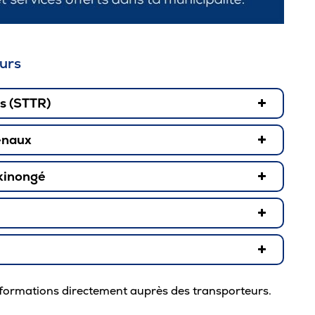
Café
Casi
eurs
CPE
Bibl
es (STTR)
Empl
enaux
Mes
skinongé
informations directement auprès des transporteurs.