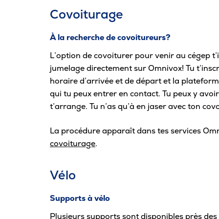
Covoiturage
À la recherche de covoitureurs?
L’option de covoiturer pour venir au cégep t
jumelage directement sur Omnivox! Tu t’insc
horaire d’arrivée et de départ et la platefor
qui tu peux entrer en contact. Tu peux y avoir
t’arrange. Tu n’as qu’à en jaser avec ton covo
La procédure apparaît dans tes services Omn
Horaire de l’Express bleu
covoiturage
.
Horaire de l’Express vert
Plus d’information
Vélo
Supports à vélo
Plusieurs supports sont disponibles près des