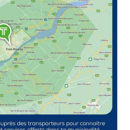
Sta
Aut
Vélo
Cov
Spo
Diab
Vie 
Pisc
Défi
Vie
Rés
Libr