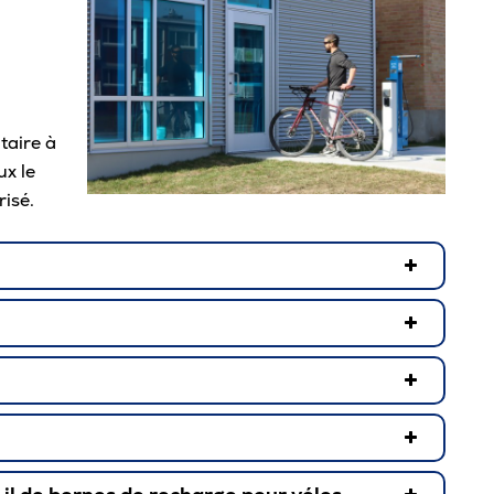
taire à
ux le
risé.