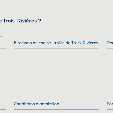
Sta
Aut
 Trois-Rivières ?
Vélo
Cov
s-
5 raisons de choisir la ville de Trois-Rivières
Dé
Spo
Diab
Vie 
Pisc
Défi
Vie
Rés
Conditions d’admission
Fo
Libr