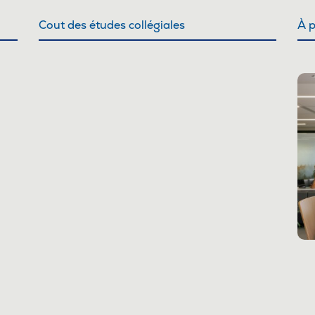
Café
Cout des études collégiales
À p
Casi
CPE
Bibl
Empl
Mes