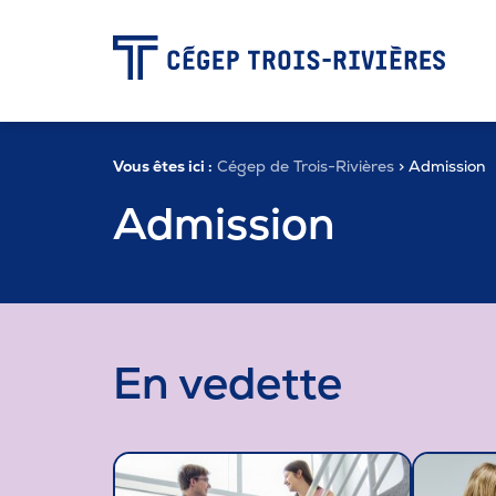
-
Vous êtes ici :
Cégep de Trois-Rivières
> Admission
Programmes
Admission
Admission
Zone étudiante
En vedette
Formation continue