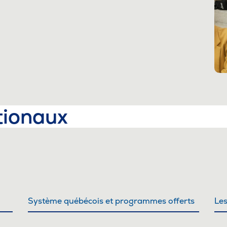
tionaux
Système québécois et programmes offerts
Le