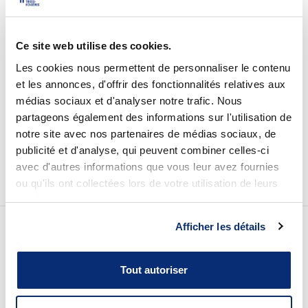
Omnivox
Microsoft 365
Ce site web utilise des cookies.
Guichet des requêtes
Les cookies nous permettent de personnaliser le contenu
et les annonces, d'offrir des fonctionnalités relatives aux
Portail CégepTR
médias sociaux et d'analyser notre trafic. Nous
partageons également des informations sur l'utilisation de
Intranet du personnel
notre site avec nos partenaires de médias sociaux, de
Bottin du personnel
publicité et d'analyse, qui peuvent combiner celles-ci
avec d'autres informations que vous leur avez fournies
ou qu'ils ont collectées lors de votre utilisation de leurs
services.
Urgences
Afficher les détails
Nos coordonnées
Tout autoriser
Pavillon des Sciences
3500, rue de Courval, C.P. 97, G9A 5E6