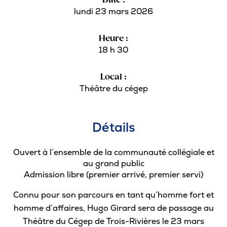
Date :
lundi 23 mars 2026
Pour les entreprises
Heure :
18 h 30
Le cégep
Local :
Théâtre du cégep
Notre collège
Services à la population
Détails
Stages et emplois pour étudiants
Ouvert à l’ensemble de la communauté collégiale et
Communications
au grand public
Admission libre (premier arrivé, premier servi)
Connu pour son parcours en tant qu’homme fort et
Liens utiles
homme d’affaires, Hugo Girard sera de passage au
Théâtre du Cégep de Trois-Rivières le 23 mars