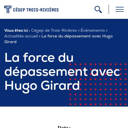
-
Vous êtes ici :
Cégep de Trois-Rivières
>
Évènements
>
Programmes
Actualités accueil
>
La force du dépassement avec Hugo
Girard
La force du
Admission
dépassement avec
Zone étudiante
Hugo Girard
Formation continue
Carrière