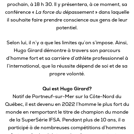
Omnivox
prochain, à 18 h 30. Il y présentera, à ce moment, sa
conférence «
La force du dépassement
» dans laquelle
Microsoft 365
il souhaite faire prendre conscience aux gens de leur
Guichet des requêtes
potentiel.
Portail CégepTR
Selon lui, il n’y a que les limites qu’on s’impose. Ainsi,
Hugo Girard démontre à travers son parcours
Intranet du personnel
d’homme fort et sa carrière d’athlète professionnel à
Bottin du personnel
l’international, que la réussite dépend de soi et de sa
propre volonté.
Qui est Hugo Girard?
Urgences
Natif de Portneuf-sur-Mer sur la Côte-Nord du
Québec, il est devenu en 2022 l’homme le plus fort du
monde en remportant le titre de champion du monde
de la SuperSérie IFSA. Pendant plus de 10 ans, il a
participé à de nombreuses compétitions d’hommes