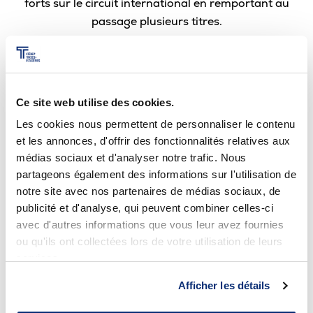
forts sur le circuit international en remportant au
passage plusieurs titres.
Aujourd’hui, il est conférencier et porte-parole de
plusieurs entreprises. Coach de remise en forme,
animateur d’émissions télévisées, telles que
Les rénos
Ce site web utilise des cookies.
d’Hugo, 321 BBQ et À vos risques et périls
. Il est aussi
Les cookies nous permettent de personnaliser le contenu
entrepreneur et propriétaire de plusieurs gammes de
et les annonces, d'offrir des fonctionnalités relatives aux
suppléments alimentaires (Hugo Nutrition), il a
médias sociaux et d'analyser notre trafic. Nous
également sa marque de vêtements Hugo Strong.
partageons également des informations sur l'utilisation de
notre site avec nos partenaires de médias sociaux, de
publicité et d'analyse, qui peuvent combiner celles-ci
avec d'autres informations que vous leur avez fournies
ou qu'ils ont collectées lors de votre utilisation de leurs
services.
Nos centres de transfert de
Afficher les détails