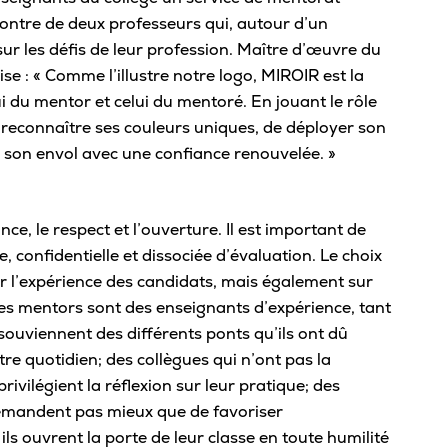
Carte étudiante
Rivières
Cent
contre de deux professeurs qui, autour d’un
Bie
Agenda
ur les défis de leur profession. Maître d’œuvre du
Tuto
Comment se démarque le Cégep de
Admi
se : « Comme l’illustre notre logo, MIROIR est la
Trois-Rivières?
Mon parcours scolaire
inte
Aide
ui du mentor et celui du mentoré. En jouant le rôle
Découvre nos ambassadeurs
Sys
 reconnaître ses couleurs uniques, de déployer son
Calendrier scolaire
offe
San
Cinq bonnes raisons de choisir Trois-
e son envol avec une confiance renouvelée. »
Registraire – Mon dossier scolaire
Rivières pour tes études
Les 
Serv
API – Modifier mon parcours
Pour
Comprendre le cégep
Clin
ance, le respect et l’ouverture. Il est important de
Alléger mon cheminement
Plan
Assu
À savoir sur le DEC
 confidentielle et dissociée d’évaluation. Le choix
Service d’orientation
Foir
 l’expérience des candidats, mais également sur
Serv
Conditions d’admission
Changer de programme
 Les mentors sont des enseignants d’expérience, tant
Séan
Esp
Formation générale
ouviennent des différents ponts qu’ils ont dû
Cours d’été
Nous
Horaire de cours
tre quotidien; des collègues qui n’ont pas la
Épreuve uniforme de français
Aid
Join
rivilégient la réflexion sur leur pratique; des
Cout des études collégiales
Stages et emplois
emandent pas mieux que de favoriser
Serv
À propos de la « Cote R »
M’i
Abandon de cours
ils ouvrent la porte de leur classe en toute humilité
Frig