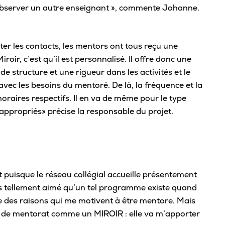
’observer un autre enseignant », commente Johanne.
Viens nous voir
Proc
Bou
Bonifie ton parcours scolaire
Conf
Portes ouvertes
Fond
Expérience à l’international
iter les contacts, les mentors ont tous reçu une
Top 
Étudiant·e d’un jour
avan
Parcours scientifique et entrepreneurial
roir, c’est qu’il est personnalisé. Il offre donc une
Dro
Inscription à notre infolettre
e structure et une rigueur dans les activités et le
Reco
Souligne ta réussite
Contacte-nous!
ec les besoins du mentoré. De là, la fréquence et la
Règl
horaires respectifs. Il en va de même pour le type
Cérémonie de fin d’études
lus appropriés» précise la responsable du projet.
Mention sur le bulletin
Mi
Bourses Eurêka
Grou
Répe
puisque le réseau collégial accueille présentement
 tellement aimé qu’un tel programme existe quand
Asso
e des raisons qui me motivent à être mentore. Mais
ion de mentorat comme un MIROIR : elle va m’apporter
Tra