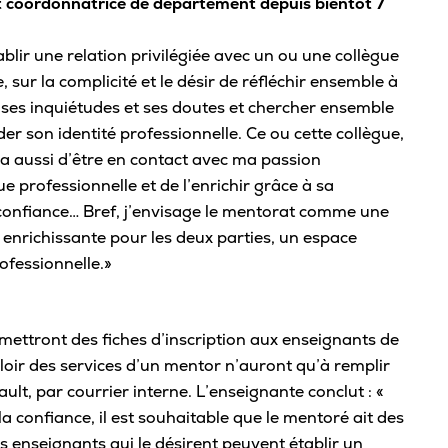
t coordonnatrice de département depuis bientôt 7
ablir une relation privilégiée avec un ou une collègue
, sur la complicité et le désir de réfléchir ensemble à
r ses inquiétudes et ses doutes et chercher ensemble
der son identité professionnelle. Ce ou cette collègue,
ra aussi d’être en contact avec ma passion
 professionnelle et de l’enrichir grâce à sa
de confiance… Bref, j’envisage le mentorat comme une
t enrichissante pour les deux parties, un espace
rofessionnelle.»
ettront des fiches d’inscription aux enseignants de
loir des services d’un mentor n’auront qu’à remplir
ult, par courrier interne. L’enseignante conclut : «
a confiance, il est souhaitable que le mentoré ait des
es enseignants qui le désirent peuvent établir un