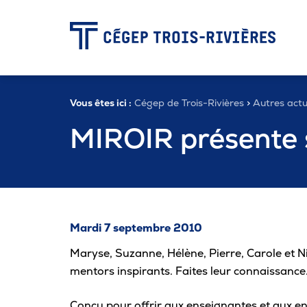
-
Vous êtes ici :
Cégep de Trois-Rivières
>
Autres actu
Programmes
MIROIR présente 
Admission
Zone étudiante
Mardi 7 septembre 2010
Maryse, Suzanne, Hélène, Pierre, Carole et Ni
Formation continue
mentors inspirants. Faites leur connaissance
Conçu pour offrir aux enseignantes et aux e