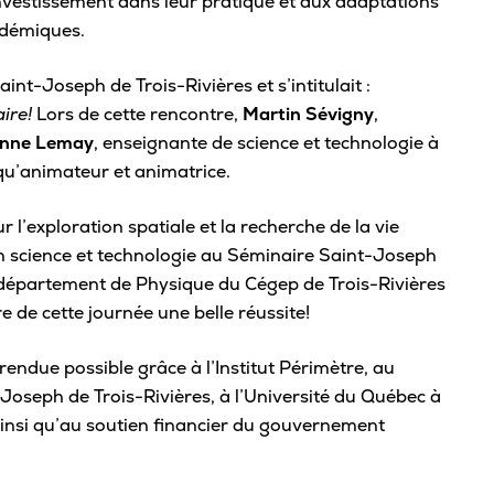
éinvestissement dans leur pratique et aux adaptations
Viens nous voir
Proc
adémiques.
Bou
Bonifie ton parcours scolaire
Conf
Portes ouvertes
Fond
nt-Joseph de Trois-Rivières et s’intitulait :
Expérience à l’international
Top 
Étudiant·e d’un jour
ire!
Lors de cette rencontre,
Martin Sévigny
,
avan
Parcours scientifique et entrepreneurial
Dro
nne Lemay
, enseignante de science et technologie à
Inscription à notre infolettre
 qu’animateur et animatrice.
Reco
Souligne ta réussite
Contacte-nous!
Règl
ur l’exploration spatiale et la recherche de la vie
Cérémonie de fin d’études
n science et technologie au Séminaire Saint-Joseph
Mention sur le bulletin
Mi
département de Physique du Cégep de Trois-Rivières
Bourses Eurêka
re de cette journée une belle réussite!
Grou
rendue possible grâce à l’Institut Périmètre, au
Répe
Joseph de Trois-Rivières, à l’Université du Québec à
Asso
 ainsi qu’au soutien financier du gouvernement
Tra