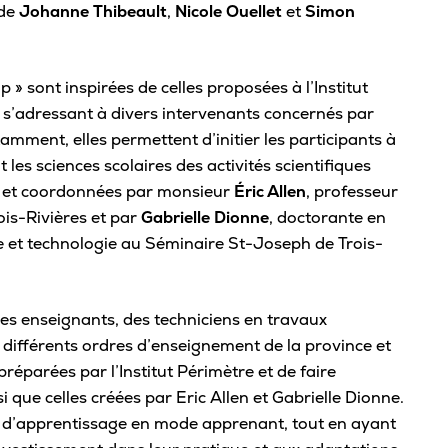
Carte étudiante
 de
Johanne Thibeault
,
Nicole Ouellet
et
Simon
Rivières
Cent
Bie
Agenda
Tuto
Comment se démarque le Cégep de
Admi
Trois-Rivières?
» sont inspirées de celles proposées à l’Institut
Mon parcours scolaire
inte
Aide
s s’adressant à divers intervenants concernés par
Découvre nos ambassadeurs
Sys
Calendrier scolaire
amment, elles permettent d’initier les participants à
offe
San
Cinq bonnes raisons de choisir Trois-
Registraire – Mon dossier scolaire
les sciences scolaires des activités scientifiques
Rivières pour tes études
Les 
Serv
es et coordonnées par monsieur
Éric Allen
, professeur
API – Modifier mon parcours
Pour
Comprendre le cégep
is-Rivières et par
Gabrielle Dionne
, doctorante en
Clin
Alléger mon cheminement
e et technologie au Séminaire St-Joseph de Trois-
Plan
Assu
À savoir sur le DEC
Service d’orientation
Foir
Serv
Conditions d’admission
Changer de programme
Séan
es enseignants, des techniciens en travaux
Esp
Formation générale
Cours d’été
 différents ordres d’enseignement de la province et
Nous
Horaire de cours
Épreuve uniforme de français
réparées par l’Institut Périmètre et de faire
Aid
Join
Cout des études collégiales
 que celles créées par Eric Allen et Gabrielle Dionne.
Stages et emplois
Serv
és d’apprentissage en mode apprenant, tout en ayant
À propos de la « Cote R »
M’i
Abandon de cours
Frig