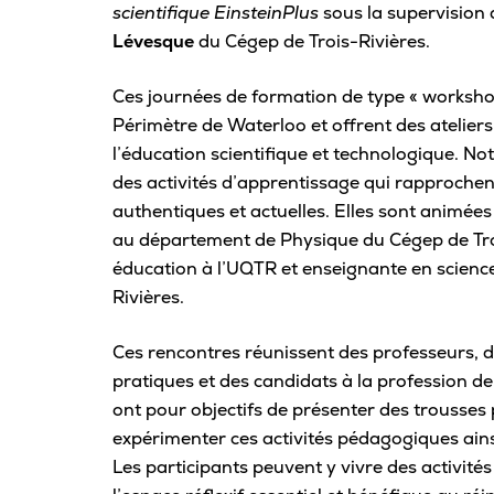
scientifique EinsteinPlus
sous la supervision
Carrière
Lévesque
du Cégep de Trois-Rivières.
Ces journées de formation de type « workshop 
Pour les entreprises
Périmètre de Waterloo et offrent des atelier
l’éducation scientifique et technologique. Not
des activités d’apprentissage qui rapprochent 
authentiques et actuelles. Elles sont animé
au département de Physique du Cégep de Tro
éducation à l’UQTR et enseignante en scienc
Rivières.
Ces rencontres réunissent des professeurs, d
pratiques et des candidats à la profession de
ont pour objectifs de présenter des trousses p
expérimenter ces activités pédagogiques ainsi
Les participants peuvent y vivre des activit