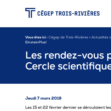
-
Vous êtes ici :
Cégep de Trois-Rivières
>
Actualités a
Programmes
EinsteinPlus!
Les rendez-vous 
Admission
Cercle scientifiqu
Zone étudiante
Formation continue
Jeudi 7 mars 2019
Les 15 et 22 février dernier se déroulaient 