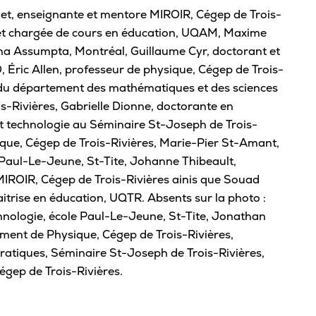
llet, enseignante et mentore MIROIR, Cégep de Trois-
Café
 et chargée de cours en éducation, UQAM, Maxime
Casi
ina Assumpta, Montréal, Guillaume Cyr, doctorant et
Éric Allen, professeur de physique, Cégep de Trois-
CPE
f du département des mathématiques et des sciences
Bibl
s-Rivières, Gabrielle Dionne, doctorante en
Empl
t technologie au Séminaire St-Joseph de Trois-
Mes
sique, Cégep de Trois-Rivières, Marie-Pier St-Amant,
 Paul-Le-Jeune, St-Tite, Johanne Thibeault,
ROIR, Cégep de Trois-Rivières ainis que Souad
aitrise en éducation, UQTR. Absents sur la photo :
hnologie, école Paul-Le-Jeune, St-Tite, Jonathan
tement de Physique, Cégep de Trois-Rivières,
ratiques, Séminaire St-Joseph de Trois-Rivières,
égep de Trois-Rivières.