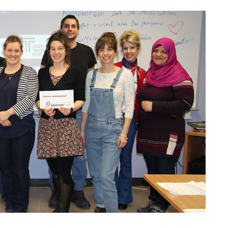
Sta
Aut
Vélo
Cov
Spo
Diab
Vie 
Pisc
Défi
Vie
Rés
Libr