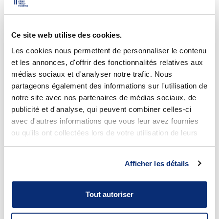
Ce site web utilise des cookies.
Les cookies nous permettent de personnaliser le contenu
et les annonces, d'offrir des fonctionnalités relatives aux
Annie Villemure, présidente du conseil
médias sociaux et d'analyser notre trafic. Nous
d’administration du Cégep de Trois-Rivières, Martine
partageons également des informations sur l'utilisation de
Roy, directrice du Séminaire Saint-Joseph, Johanne
notre site avec nos partenaires de médias sociaux, de
Thibault, enseignante et responsable du programme
publicité et d'analyse, qui peuvent combiner celles-ci
MIROIR, Simon Lévesque, enseignant et responsable
avec d'autres informations que vous leur avez fournies
de l’école d’été Cercle scientifique Einstein Plus, ainsi
ou qu'ils ont collectées lors de votre utilisation de leurs
que Louis Gendron, directeur général du Cégep de
services.
Trois-Rivières
Afficher les détails
Tout autoriser