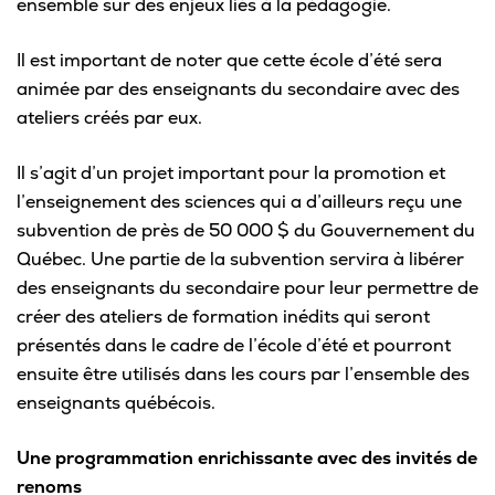
ensemble sur des enjeux liés à la pédagogie.
Omnivox
Microsoft 365
Il est important de noter que cette école d’été sera
animée par des enseignants du secondaire avec des
Guichet des requêtes
ateliers créés par eux.
Portail CégepTR
Il s’agit d’un projet important pour la promotion et
Intranet du personnel
l’enseignement des sciences qui a d’ailleurs reçu une
subvention de près de 50 000 $ du Gouvernement du
Bottin du personnel
Québec. Une partie de la subvention servira à libérer
des enseignants du secondaire pour leur permettre de
créer des ateliers de formation inédits qui seront
Urgences
présentés dans le cadre de l’école d’été et pourront
ensuite être utilisés dans les cours par l’ensemble des
enseignants québécois.
Une programmation enrichissante avec des invités de
renoms