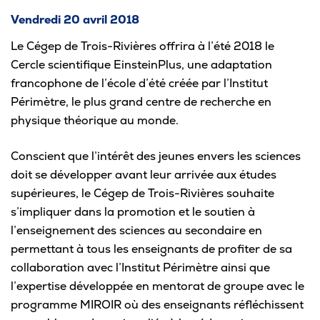
Vendredi 20 avril 2018
Pour les entreprises
Le Cégep de Trois-Rivières offrira à l’été 2018 le
Cercle scientifique EinsteinPlus, une adaptation
francophone de l’école d’été créée par l’Institut
Périmètre, le plus grand centre de recherche en
Le cégep
physique théorique au monde.
Notre collège
Conscient que l’intérêt des jeunes envers les sciences
Services à la population
doit se développer avant leur arrivée aux études
supérieures, le Cégep de Trois-Rivières souhaite
Stages et emplois pour étudiants
s’impliquer dans la promotion et le soutien à
Communications
l’enseignement des sciences au secondaire en
permettant à tous les enseignants de profiter de sa
collaboration avec l’Institut Périmètre ainsi que
l’expertise développée en mentorat de groupe avec le
Liens utiles
programme MIROIR où des enseignants réfléchissent