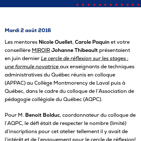
Pour les entreprises
Mardi 2 août 2016
Les mentores
Nicole Ouellet
,
Carole Paquin
et votre
Le cégep
conseillère
MIROIR
Johanne Thibeault
présentaient
en juin dernier
Le cercle de réflexion sur les stages :
Notre collège
une formule novatrice
aux enseignants de techniques
Services à la population
administratives du Québec réunis en colloque
(APPAC) au Collège Montmorency de Laval puis à
Stages et emplois pour étudiants
Québec, dans le cadre du colloque de l’Association de
Communications
pédagogie collégiale du Québec (AQPC).
Pour M.
Benoit Bolduc
, coordonnateur du colloque de
l’AQPC, le défi était de respecter le nombre (limité)
Liens utiles
d’inscriptions pour cet atelier tellement il y avait de
l’intérêt et de l’engouement pour le cercle de réflexion!