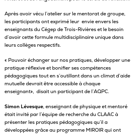
Omnivox
Après avoir vécu l’atelier sur le mentorat de groupe,
Microsoft 365
les participants ont exprimé leur envie envers les
Guichet des requêtes
enseignants du Cégep de Trois-Rivières et le besoin
d’avoir cette formule multidisciplinaire unique dans
Portail CégepTR
leurs collèges respectifs.
Intranet du personnel
« Pouvoir échanger sur nos pratiques, développer une
Bottin du personnel
pratique réflexive et bonifier ses compétences
pédagogiques tout en s’outillant dans un climat d’aide
mutuelle devrait être accessible à chaque
Urgences
enseignant», disait un participant de l’AQPC.
Simon Lévesque
, enseignant de physique et mentoré
était invité par l’équipe de recherche du CLAAC à
présenter les pratiques pédagogiques qu’il a
développées grâce au programme MIROIR qui ont