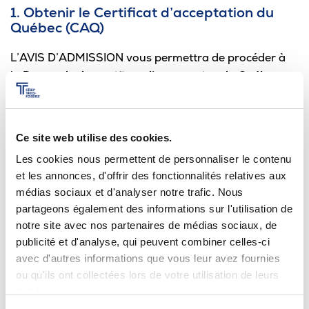
1. Obtenir le Certificat d’acceptation du
Québec (CAQ)
L’AVIS D’ADMISSION vous permettra de procéder à
la
Demande de certificat d’acceptation du Québec
pour études (CAQ)
. Vous devez remplir
la demande
CAQ en ligne
Ce site web utilise des cookies.
Des documents sont requis entre autres : une photo
Les cookies nous permettent de personnaliser le contenu
format passeport, les pages d’identité de votre
et les annonces, d'offrir des fonctionnalités relatives aux
passeport, la lettre d’admission, des
preuves de
médias sociaux et d'analyser notre trafic. Nous
capacité financière.
partageons également des informations sur l'utilisation de
notre site avec nos partenaires de médias sociaux, de
Le paiement des frais de traitement de la demande
publicité et d'analyse, qui peuvent combiner celles-ci
est nécessaire (135 $ soit environ 90 €).
avec d'autres informations que vous leur avez fournies
ou qu'ils ont collectées lors de votre utilisation de leurs
2. Obtenir un permis d’études
services.