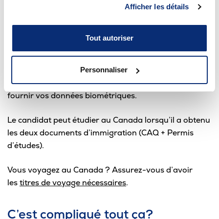
Afficher les détails
Lorsque le CAQ est obtenu, il est possible de débuter
les démarches pour se procurer un
permis d’études
.
L’AVIS D’ADMISSION est nécessaire pour obtenir ce
Tout autoriser
permis.
Les frais de traitement sont de 150 $ (100 €). Il faut
Personnaliser
également prévoir des frais de 85 $ (60 €) pour
fournir vos données biométriques.
Le candidat peut étudier au Canada lorsqu’il a obtenu
les deux documents d’immigration (CAQ + Permis
d’études).
Vous voyagez au Canada ? Assurez-vous d’avoir
les
titres de voyage nécessaires
.
C’est compliqué tout ça?