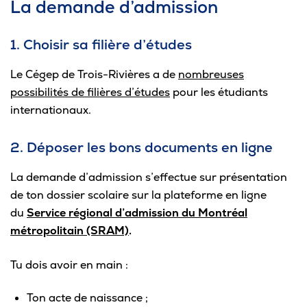
La demande d’admission
Omnivox
Microsoft 365
1. Choisir sa filière d’études
Guichet des requêtes
Le Cégep de Trois-Rivières a de
nombreuses
Portail CégepTR
possibilités de filières d’études
pour les étudiants
internationaux.
Intranet du personnel
2. Déposer les bons documents en ligne
Bottin du personnel
La demande d’admission s’effectue sur présentation
de ton dossier scolaire sur la plateforme en ligne
Urgences
du
Service régional d’admission du Montréal
métropolitain (SRAM)
.
Tu dois avoir en main :
Ton acte de naissance ;