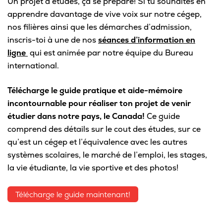
Un projet d’études, ça se prépare! Si tu souhaites en
apprendre davantage de vive voix sur notre cégep,
Pour les entreprises
nos filières ainsi que les démarches d’admission,
inscris-toi à une de nos
séances d’information en
ligne
qui est animée par notre équipe du Bureau
international.
Le cégep
Télécharge le guide pratique et aide-mémoire
Notre collège
incontournable pour réaliser ton projet de venir
Services à la population
étudier dans notre pays, le Canada!
Ce guide
comprend des détails sur le cout des études, sur ce
Stages et emplois pour étudiants
qu’est un cégep et l’équivalence avec les autres
systèmes scolaires, le marché de l’emploi, les stages,
Communications
la vie étudiante, la vie sportive et des photos!
Télécharge le guide maintenant!
Liens utiles