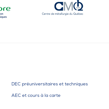
téria
ers
 Saute-Mouton
iothèque : livres, films, magazines
ois étudiants au cégep
ures d’urgence
DEC préuniversitaires et techniques
AEC et cours à la carte