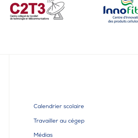
Café
Casi
CPE
Bibl
Empl
Mes
Calendrier scolaire
Travailler au cégep
Médias