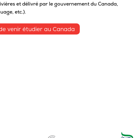
ivières et délivré par le gouvernement du Canada,
Sta
uage, etc.).
Aut
Vélo
n de venir étudier au Canada
Cov
Spo
Diab
Vie 
Pisc
Défi
Vie
Rés
Libr