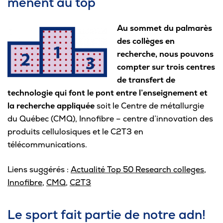
mènent au top
Omnivox
Microsoft 365
Au sommet du palmarès
des collèges en
Guichet des requêtes
recherche, nous pouvons
Portail CégepTR
compter sur trois centres
de transfert de
Intranet du personnel
technologie qui font le pont entre l’enseignement et
la recherche appliquée
soit le Centre de métallurgie
Bottin du personnel
du Québec (CMQ), Innofibre – centre d’innovation des
produits cellulosiques et le C2T3 en
télécommunications.
Urgences
Liens suggérés :
Actualité Top 50 Research colleges
,
Innofibre
,
CMQ
,
C2T3
Le sport fait partie de notre adn!