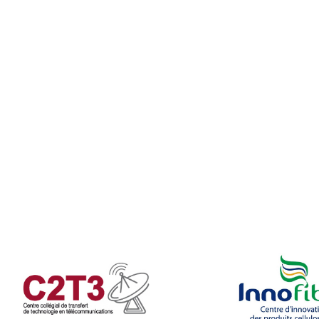
Café
Casi
CPE
Bibl
Empl
Mes