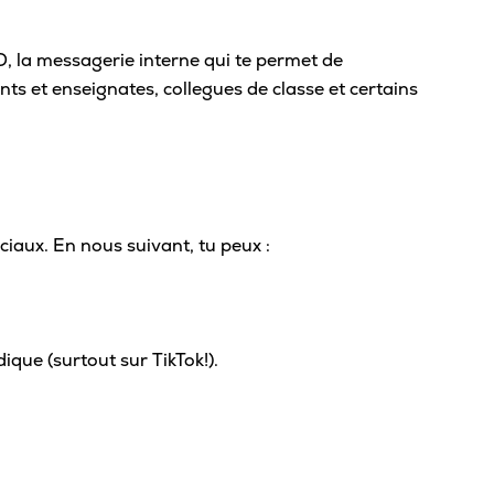
Sta
, la messagerie interne qui te permet de
Aut
s et enseignates, collegues de classe et certains
Vélo
Cov
Spo
Diab
ciaux. En nous suivant, tu peux :
Vie 
Pisc
Défi
ique (surtout sur TikTok!).
Vie
Rés
Libr