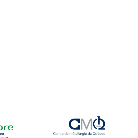
téria
ers
 Saute-Mouton
iothèque : livres, films, magazines
ois étudiants au cégep
ures d’urgence