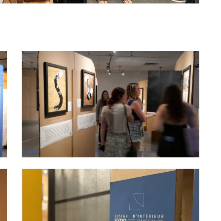
Café
Casi
CPE
Bibl
Empl
Mes