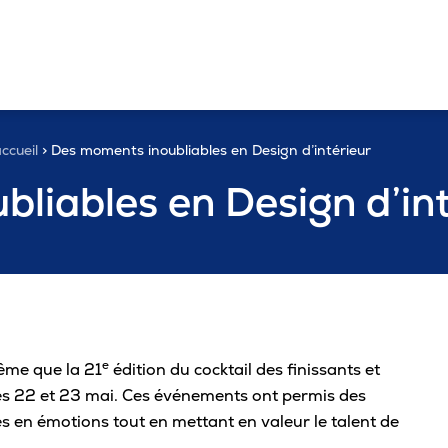
ccueil
> Des moments inoubliables en Design d’intérieur
Pour commencer
Mes études
Je
Ai
Le cégep
liables en Design d’int
Nos programmes
Proc
Préparer mon arrivée au cégep
On s
imp
Notre collège
Prospectus
Dép
Soirée des nouveaux admis
Serv
Choisis le programme qui te ressemble
Services à la
Choi
Guide de la rentrée scolaire et des
Prem
population
Le cégep : comment faire les bons choix?
nouveaux admis
Admi
Dive
Stages et emplois pour
Nos programmes en vidéos
Les bons endroits pour s’informer au
e
même que la 21
édition du cocktail des finissants et
Alli
cégep
étudiants
Ét
 les 22 et 23 mai. Ces événements ont permis des
Pourquoi choisir le
Trouver un local
in
Communications
 en émotions tout en mettant en valeur le talent de
Sou
Cégep de Trois-