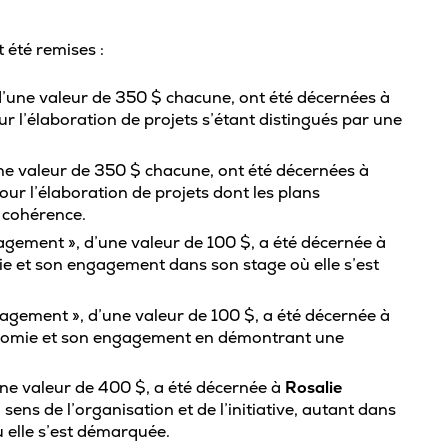
Carte étudiante
Rivières
Cent
Bie
Agenda
t été remises :
Tuto
Comment se démarque le Cégep de
Admi
Trois-Rivières?
Mon parcours scolaire
inte
Aide
d’une valeur de 350 $ chacune, ont été décernées à
Découvre nos ambassadeurs
ur l’élaboration de projets s’étant distingués par une
Sys
Calendrier scolaire
offe
San
Cinq bonnes raisons de choisir Trois-
Registraire – Mon dossier scolaire
Rivières pour tes études
ne valeur de 350 $ chacune, ont été décernées à
Les 
Serv
our l’élaboration de projets dont les plans
API – Modifier mon parcours
Pour
Comprendre le cégep
 cohérence.
Clin
Alléger mon cheminement
ement », d’une valeur de 100 $, a été décernée à
Plan
Assu
À savoir sur le DEC
e et son engagement dans son stage où elle s’est
Service d’orientation
Foir
Serv
Conditions d’admission
Changer de programme
Séan
gement », d’une valeur de 100 $, a été décernée à
Esp
Formation générale
Cours d’été
nomie et son engagement en démontrant une
Nous
Horaire de cours
Épreuve uniforme de français
Aid
Join
’une valeur de 400 $, a été décernée à
Rosalie
Cout des études collégiales
Stages et emplois
 sens de l’organisation et de l’initiative, autant dans
Serv
À propos de la « Cote R »
 elle s’est démarquée.
M’i
Abandon de cours
Frig