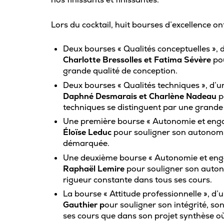
Carrière
Lors du cocktail, huit bourses d’excellence on
Pour les entreprises
Deux bourses « Qualités conceptuelles », 
Charlotte Bressolles
et
Fatima Sévère
po
grande qualité de conception.
Deux bourses « Qualités techniques », d’u
Daphné Desmarais
et
Charlène Nadeau
p
techniques se distinguent par une grande
Une première bourse « Autonomie et engag
Éloïse Leduc
pour souligner son autonomi
démarquée.
Une deuxième bourse « Autonomie et enga
Raphaël Lemire
pour souligner son auto
rigueur constante dans tous ses cours.
La bourse « Attitude professionnelle », d
Gauthier
p
our souligner son intégrité, son
ses cours que dans son projet synthèse où