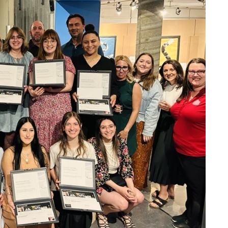
Sta
Aut
Vélo
Cov
Spo
Diab
Vie 
Pisc
Défi
Vie
Rés
Libr