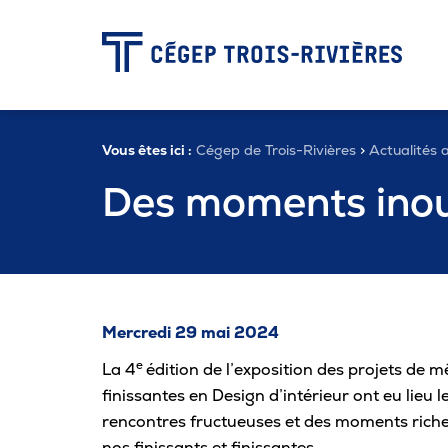
-
Vous êtes ici :
Cégep de Trois-Rivières
>
Actualités a
Programmes
Des moments inoub
Admission
Zone étudiante
Mercredi 29 mai 2024
e
La 4
édition de l’exposition des projets de 
Formation continue
finissantes en Design d’intérieur ont eu lieu
rencontres fructueuses et des moments riches
nos finissants et finissantes.