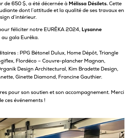
r de 650 $, a été décernée à
Mélissa Désilets.
Cette
Viens nous voir
Proc
Bou
diante dont l’attitude et la qualité de ses travaux en
Bonifie ton parcours scolaire
ign d’intérieur.
Conf
Portes ouvertes
Fond
Expérience à l’international
Top 
pour féliciter notre EURÊKA 2024,
Lysanne
Étudiant·e d’un jour
avan
Parcours scientifique et entrepreneurial
Dro
u au gala Eurêka.
Inscription à notre infolettre
Reco
Souligne ta réussite
Contacte-nous!
taires : PPG Bétonel Dulux, Home Dépôt, Triangle
Règl
Logiflex, Flordéco – Couvre-plancher Magnan,
Cérémonie de fin d’études
ganik Design Architectural, Kim Bradette Design,
Mention sur le bulletin
Mi
nnette, Ginette Diamond, Francine Gauthier.
Bourses Eurêka
ières pour son soutien et son accompagnement. Merci
Grou
 de ces événements !
Répe
Asso
Tra