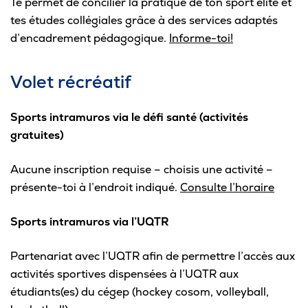
Te permet de concilier la pratique de ton sport élite et
Omnivox
tes études collégiales grâce à des services adaptés
Microsoft 365
d’encadrement pédagogique.
Informe-toi!
Guichet des requêtes
Volet récréatif
Portail CégepTR
Sports intramuros via le défi santé (activités
Intranet du personnel
gratuites)
Bottin du personnel
Aucune inscription requise – choisis une activité –
présente-toi à l’endroit indiqué.
Consulte l’horaire
Urgences
Sports intramuros via l’UQTR
Partenariat avec l’UQTR afin de permettre l’accès aux
activités sportives dispensées à l’UQTR aux
étudiants(es) du cégep (hockey cosom, volleyball,