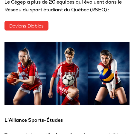
Le Cégep a plus de 20 équipes qui évoluent dans le
Réseau du sport étudiant du Québec (RSEQ) :
Pour les entreprises
Deviens Diablos
Le cégep
Notre collège
Services à la population
Stages et emplois pour étudiants
Communications
L’Alliance Sports-Études
Liens utiles