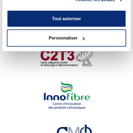
Nos centres de transfert de
Tout autoriser
technologie
Personnaliser