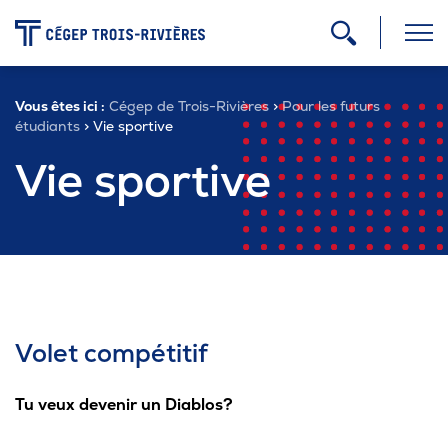
-
Vous êtes ici :
Cégep de Trois-Rivières
>
Pour les futurs
Programmes
étudiants
> Vie sportive
Vie sportive
Admission
Zone étudiante
Formation continue
Volet compétitif
Tu veux devenir un Diablos?
Carrière