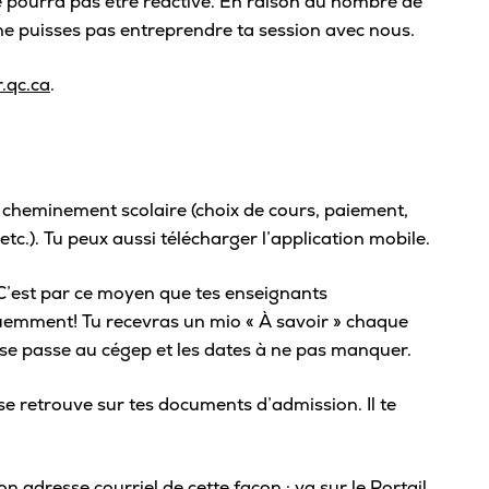
e pourra
pas être réactivé.
En raison du nombre de
Sta
u ne puisses pas entreprendre ta session avec nous.
Aut
.qc.ca
.
Vélo
Cov
Spo
 cheminement scolaire (choix de cours, paiement,
Diab
tc.). Tu peux aussi télécharger l’application mobile.
Vie 
 C’est par ce moyen que tes enseignants
Pisc
uemment! Tu recevras un mio « À savoir » chaque
Défi
i se passe au cégep et les dates à ne pas manquer.
Vie
 se retrouve sur tes documents d’admission. Il te
Rés
Libr
on adresse courriel de cette façon : va sur le
Portail