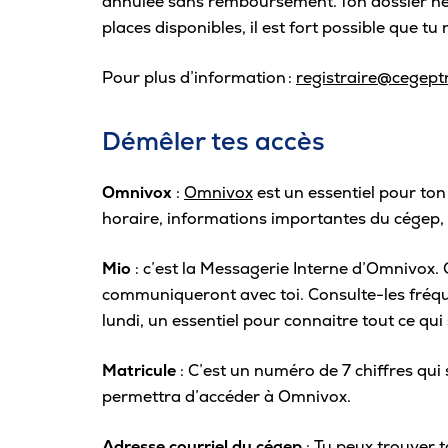
annulée sans remboursement. Ton dossier n
places disponibles, il est fort possible que t
Pour plus d’information :
registraire@cegeptr
Démêler tes accès
Omnivox
:
Omnivox
est un essentiel pour ton
horaire, informations importantes du cégep, e
Mio
: c’est la Messagerie Interne d’Omnivox.
communiqueront avec toi.
Consulte-les
fréq
lundi, un essentiel pour connaitre tout ce qu
Matricule
: C’est un numéro de 7 chiffres qui
permettra d’accéder à Omnivox.
Adresse courriel du cégep
: Tu peux trouver t