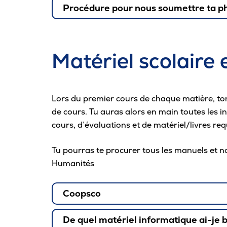
Procédure pour nous soumettre ta p
Lors de la prise de ta photo, il est import
respecte pas, elle pourrait être refusée.
Matériel scolaire e
Critères à respecter :
Être seul sur la photo
Lors du premier cours de chaque matière, to
Avoir un fond uni, clair et neutre
de cours. Tu auras alors en main toutes les 
Dégager ton visage pour qu’il soit bien 
cours, d’évaluations et de matériel/livres req
Garder la tête droite et regarder l’objec
Avoir les yeux ouverts
Tu pourras te procurer tous les manuels et no
Humanités
Garde tes lunettes
Sourire
Coopsco
Comment transmettre ta photo :
De quel matériel informatique ai-je 
Prends la photo et enregistre-la sur t