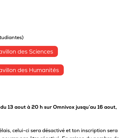
Viens nous voir
Proc
Bou
Bonifie ton parcours scolaire
Conf
Portes ouvertes
Fond
Expérience à l’international
Top 
Étudiant·e d’un jour
avan
Parcours scientifique et entrepreneurial
Dro
tudiantes)
Inscription à notre infolettre
Reco
villon des Sciences
Souligne ta réussite
Contacte-nous!
Règl
Cérémonie de fin d’études
villon des Humanités
Mention sur le bulletin
Mi
Bourses Eurêka
Grou
Répe
r du 13 aout à 20 h sur Omnivox jusqu’au 16 aout,
Asso
ais, celui-ci sera désactivé et ton inscription sera
Tra