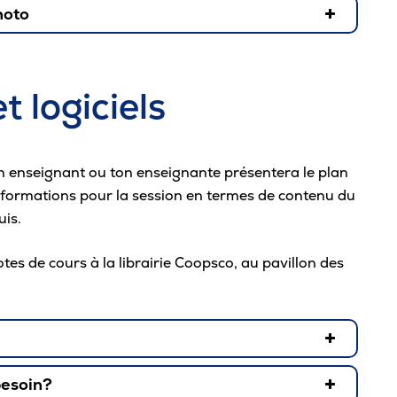
hoto
ant de respecter
les
critères. Si ta photo ne les
t logiciels
n enseignant ou ton enseignante présentera le plan
informations pour la session en termes de contenu du
visible
uis.
tif
tes de cours à la librairie Coopsco,
au pavillon des
besoin?
on ordinateur