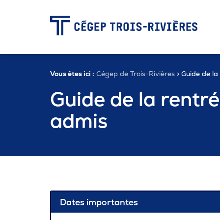
-
Vous êtes ici :
Cégep de Trois-Rivières
> Guide de la
Programmes
Guide de la rentr
admis
Admission
Zone étudiante
Formation continue
Dates importantes