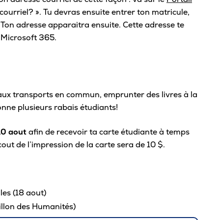
courriel? ». Tu devras ensuite entrer ton matricule,
Café
Ton adresse apparaitra ensuite. Cette adresse te
Casi
 Microsoft 365.
CPE
Bibl
Empl
s aux transports en commun, emprunter des livres à la
Mes
donne plusieurs rabais étudiants!
10 aout
afin de recevoir ta carte étudiante à temps
 cout de l’impression de la carte sera de 10 $.
es (18 aout)
illon des Humanités)