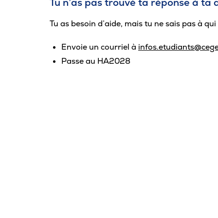
Tu n’as pas trouvé ta réponse à ta 
Carrière
Tu as besoin d’aide, mais tu ne sais pas à qui
Pour les entreprises
Envoie un courriel à
infos.etudiants@cege
Passe au HA2028