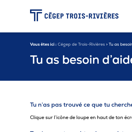
-
Vous êtes ici :
Cégep de Trois-Rivières
> Tu as besoi
Programmes
Tu as besoin d’ai
Admission
Zone étudiante
Tu n’as pas trouvé ce que tu cherch
Formation continue
Clique sur l’icône de loupe en haut de ton écr