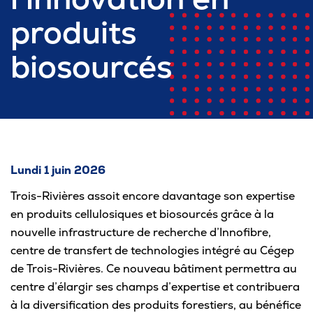
produits
Pour les entreprises
biosourcés
Le cégep
Notre collège
Services à la population
Lundi 1 juin 2026
Stages et emplois pour étudiants
Trois-Rivières assoit encore davantage son expertise
en produits cellulosiques et biosourcés grâce à la
Communications
nouvelle infrastructure de recherche d’Innofibre,
centre de transfert de technologies intégré au Cégep
de Trois-Rivières. Ce nouveau bâtiment permettra au
Liens utiles
centre d’élargir ses champs d’expertise et contribuera
à la diversification des produits forestiers, au bénéfice