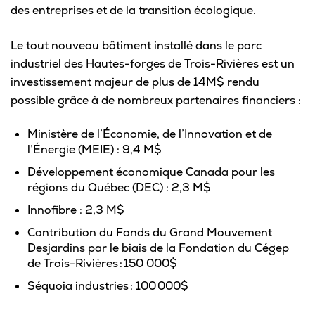
Omnivox
des entreprises et de la transition écologique.
Microsoft 365
Le tout nouveau bâtiment installé dans le parc
industriel des Hautes-forges de Trois-Rivières est un
Guichet des requêtes
investissement majeur de plus de 14M$ rendu
Portail CégepTR
possible grâce à de nombreux partenaires financiers :
Intranet du personnel
Ministère de l’Économie, de l’Innovation et de
l’Énergie (MEIE) : 9,4 M$
Bottin du personnel
Développement économique Canada pour les
régions du Québec (DEC) : 2,3 M$
Innofibre : 2,3 M$
Urgences
Contribution du Fonds du Grand Mouvement
Desjardins par le biais de la Fondation du Cégep
de Trois-Rivières : 150 000$
Séquoia industries : 100 000$