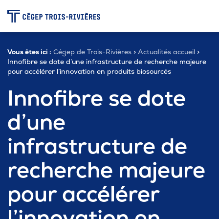
-
Vous êtes ici :
Cégep de Trois-Rivières
>
Actualités accueil
>
Programmes
Innofibre se dote d’une infrastructure de recherche majeure
pour accélérer l’innovation en produits biosourcés
Innofibre se dote
Admission
d’une
Zone étudiante
infrastructure de
recherche majeure
Formation continue
pour accélérer
Carrière
l’innovation en