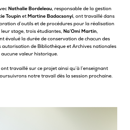
Viens nous voir
Proc
avec
Nathalie Bordeleau
, responsable de la gestion
Bou
Bonifie ton parcours scolaire
ie Toupin
et
Martine Badacsonyi
, ont travaillé dans
Conf
Portes ouvertes
Fond
Expérience à l’international
boration d’outils et de procédures pour la réalisation
Top 
Étudiant·e d’un jour
leur stage, trois étudiantes,
Na’Omi Martin
,
avan
Parcours scientifique et entrepreneurial
Dro
ont évalué la durée de conservation de chacun des
Inscription à notre infolettre
Reco
s autorisation de Bibliothèque et Archives nationales
Souligne ta réussite
Contacte-nous!
aucune valeur historique.
Règl
Cérémonie de fin d’études
ont travaillé sur ce projet ainsi qu’à l’enseignant
Mention sur le bulletin
Mi
ursuivrons notre travail dès la session prochaine.
Bourses Eurêka
Grou
Répe
Asso
Tra