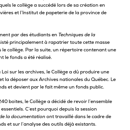
Carte étudiante
uels le collège a succédé lors de sa création en
Rivières
Cent
Bie
Agenda
vières et l’Institut de papeterie de la province de
Tuto
Comment se démarque le Cégep de
Admi
Trois-Rivières?
Mon parcours scolaire
inte
Aide
Découvre nos ambassadeurs
tement par des étudiants en
Techniques de la
Sys
Calendrier scolaire
offe
San
sisté principalement à rapatrier toute cette masse
Cinq bonnes raisons de choisir Trois-
Registraire – Mon dossier scolaire
Rivières pour tes études
e collège. Par la suite, un répertoire contenant une
Les 
Serv
API – Modifier mon parcours
 le fonds a été réalisé.
Pour
Comprendre le cégep
Clin
Alléger mon cheminement
Plan
 Loi sur les archives, le Collège a dû produire une
Assu
À savoir sur le DEC
Service d’orientation
 et la déposer aux Archives nationales du Québec. Le
Foir
Serv
Conditions d’admission
ds et devient par le fait même un fonds public.
Changer de programme
Séan
Esp
Formation générale
Cours d’été
Nous
40 boites, le Collège a décidé de revoir l’ensemble
Horaire de cours
Épreuve uniforme de français
Aid
 essentiels. C’est pourquoi depuis la session
Join
Cout des études collégiales
de la documentation
ont travaillé dans le cadre de
Stages et emplois
Serv
À propos de la « Cote R »
ds et sur l’analyse des outils déjà existants.
M’i
Abandon de cours
Frig