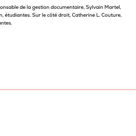
ponsable de la gestion documentaire, Sylvain Martel,
Café
 étudiantes. Sur le côté droit, Catherine L. Couture,
Casi
ntes.
CPE
Bibl
Empl
Mes