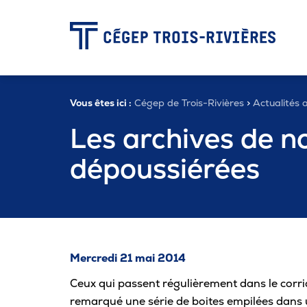
-
Vous êtes ici :
Cégep de Trois-Rivières
>
Actualités a
Programmes
Les archives de n
dépoussiérées
Admission
Zone étudiante
Mercredi 21 mai 2014
Formation continue
Ceux qui passent régulièrement dans le corri
remarqué une série de boites empilées dans u