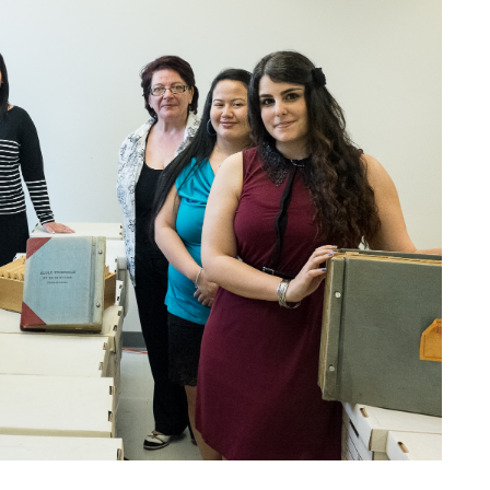
Sta
Aut
Vélo
Cov
Spo
Diab
Vie 
Pisc
Défi
Vie
Rés
Libr