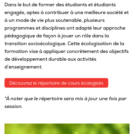
Dans le but de former des étudiants et étudiants
Pour les entreprises
engagés, aptes à contribuer à une meilleure société et
à un mode de vie plus soutenable, plusieurs
programmes et disciplines ont adapté leur approche
pédagogique de façon à jouer un rôle dans la
Le cégep
transition socioécologique. Cette écologisation de la
formation vise à appliquer concrètement des objectifs
Notre collège
de développement durable aux activités
d’enseignement.
Services à la population
Stages et emplois pour étudiants
Découvrez le répertoire de cours écologisés
Communications
*À noter que le répertoire sera mis à jour une fois par
session.
Liens utiles