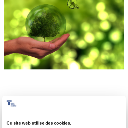
Omnivox
Microsoft 365
Guichet des requêtes
Portail CégepTR
Intranet du personnel
Bottin du personnel
Urgences
Ce site web utilise des cookies.