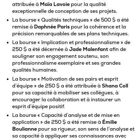
Omnivox
attribuée à
Maïa Lavoie
pour la qualité
exceptionnelle de conception de ses projets.
Microsoft 365
La bourse « Qualités techniques » de 500 $ a été
remise à
Daphnée Paris
pour la cohérence et la
Guichet des requêtes
précision remarquables de ses plans techniques.
Portail CégepTR
La bourse « Implication et professionnalisme » de
250 $ a été décernée à
Jade Malenfant
afin de
Intranet du personnel
souligner son engagement soutenu, son
professionnalisme exemplaire et ses grandes
Bottin du personnel
qualités humaines.
La bourse « Motivation de ses pairs et esprit
d’équipe » de 250 $ a été attribuée à
Shana Coll
pour sa capacité à mobiliser ses collègues, à
Urgences
encourager la collaboration et à instaurer un
esprit d’équipe positif.
La bourse « Capacité d’analyse et de mise en
application » de 250 $ a été remise à
Émilie
Boulianne
pour sa rigueur, son sens de l’analyse et
sa capacité à appliquer ses connaissances avec