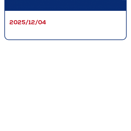
Omnivox
Microsoft 365
2025/12/04
Guichet des requêtes
Portail CégepTR
Intranet du personnel
Bottin du personnel
Urgences