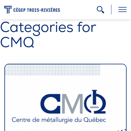
-
Categories for
Programmes
CMQ
Admission
Zone étudiante
Formation continue
Carrière