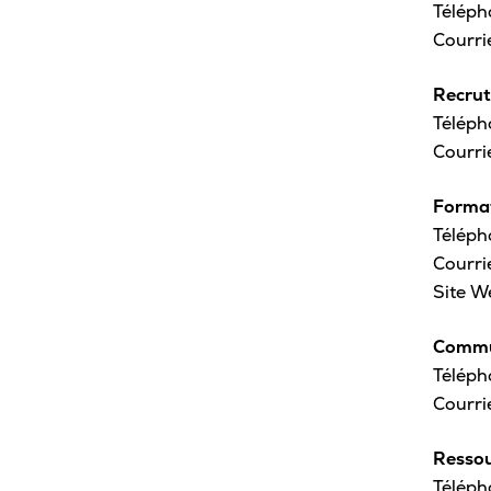
Téléph
Courri
Recrut
Téléph
Courri
Format
Téléph
Courri
Site W
Commun
Téléph
Courri
Ressou
Téléph