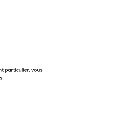
tionnement
obus (Écopasse)
s
oiturage
rt et conditionnement physique
los
 particulier, vous
sportive
s
ine
 santé
 pratique sur le campus
idences
airie Coopsco