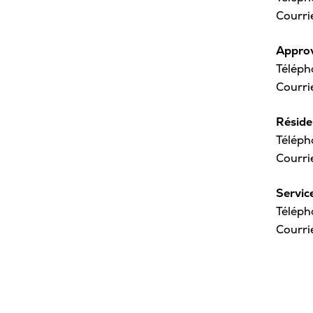
Courri
Approv
Téléph
Courri
Réside
Téléph
Courri
Servic
Téléph
Courri