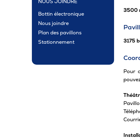
NOUS JOINDRE
3500 r
Bottin électronique
Nous joindre
Pavil
Plan des pavillons
3175 b
Stationnement
Coord
Pour c
pouve
Théâtr
Pavill
Téléph
Courri
Install