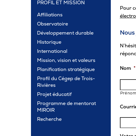
PROFIL ET MISSION
Carrière
Pour c
Affiliations
électr
Observatoire
Pour les entreprises
Nous 
Développement durable
Historique
N’hési
International
répond
Mission, vision et valeurs
Nom
*
Planification stratégique
Profil du Cégep de Trois-
Rivières
Préno
Projet éducatif
Programme de mentorat
Courri
MIROIR
Recherche