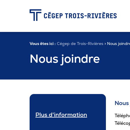
-
Vous êtes ici :
Cégep de Trois-Rivières
> Nous joindr
Programmes
Nous joindre
Admission
Zone étudiante
Nous 
Formation continue
Plus d'information
Téléph
Téléco