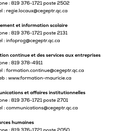
one : 819 376-1721 poste 2502
Café
el : regie.locaux@cegeptr.qc.ca
Casi
ement et information scolaire
CPE
one : 819 376-1721 poste 2131
Bibl
el : infoprog@cegeptr.qc.ca
Empl
ion continue et des services aux entreprises
Mes
one : 819 378-4911
el : formation.continue@cegeptr.qc.ca
eb : www.formation-mauricie.ca
ications et affaires institutionnelles
one : 819 376-1721 poste 2701
el : communications@cegeptr.qc.ca
rces humaines
one : 819 376-1721 poste 2050