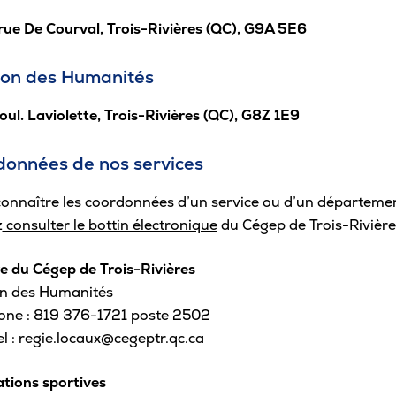
Sta
ue De Courval, Trois-Rivières (QC), G9A 5E6
Aut
lon des Humanités
Vélo
Cov
oul. Laviolette, Trois-Rivières (QC), G8Z 1E9
Spo
onnées de nos services
Diab
onnaître les coordonnées d’un service ou d’un département
Vie 
z
consulter le bottin électronique
du Cégep de Trois-Rivière
Pisc
e du Cégep de Trois-Rivières
Défi
on des Humanités
one : 819 376-1721 poste 2502
Vie
el : regie.locaux@cegeptr.qc.ca
Rés
ations sportives
Libr