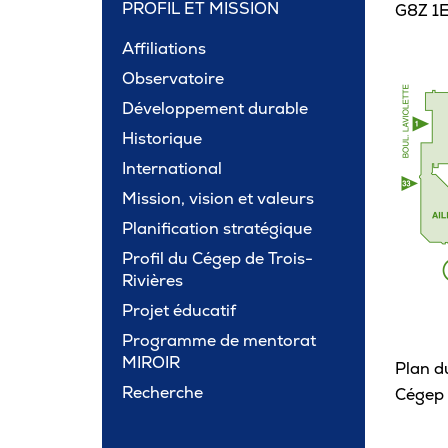
PROFIL ET MISSION
G8Z 1
Carrière
Affiliations
Observatoire
Pour les entreprises
Développement durable
Historique
International
Mission, vision et valeurs
Planification stratégique
Profil du Cégep de Trois-
Rivières
Projet éducatif
Programme de mentorat
MIROIR
Plan d
Recherche
Cégep 