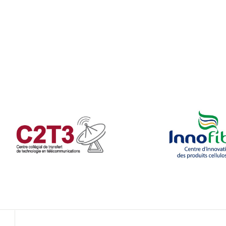
Café
Casi
CPE
Bibl
Empl
Mes