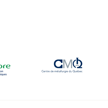
téria
ers
 Saute-Mouton
iothèque : livres, films, magazines
ois étudiants au cégep
ures d’urgence