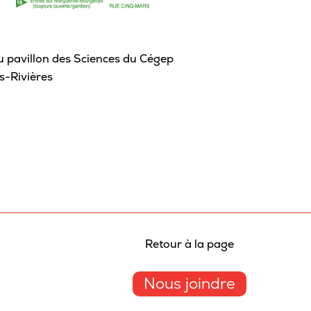
Sta
Aut
u pavillon des Sciences du Cégep
Vélo
s-Rivières
Cov
Spo
Diab
Vie 
Pisc
Défi
Retour à la page
Vie
Nous joindre
Rés
Libr