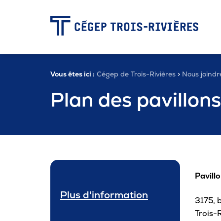
-
Vous êtes ici :
Cégep de Trois-Rivières
>
Nous joindr
Programmes
Plan des pavillons
Admission
Zone étudiante
Pavill
Formation continue
Plus d'information
3175, b
Trois-