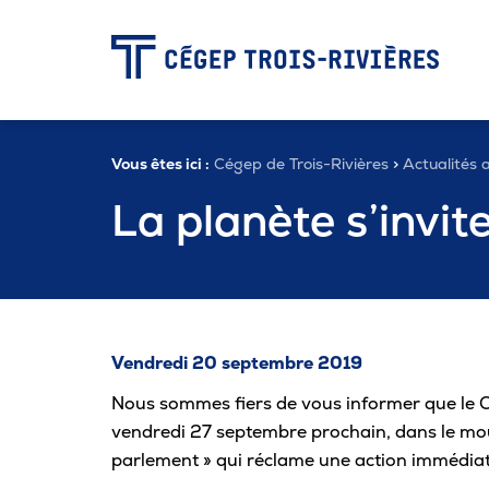
-
Vous êtes ici :
Cégep de Trois-Rivières
>
Actualités a
Programmes
La planète s’invit
Admission
Zone étudiante
Vendredi 20 septembre 2019
Nous sommes fiers de vous informer que le Col
Formation continue
vendredi 27 septembre prochain, dans le mou
parlement » qui réclame une action immédiate