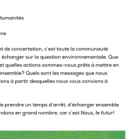
Viens nous voir
Proc
Bou
Bonifie ton parcours scolaire
 Humanités
Conf
Portes ouvertes
Fond
Expérience à l’international
Top 
Étudiant·e d’un jour
nne
avan
Parcours scientifique et entrepreneurial
Dro
Inscription à notre infolettre
t de concertation, c’est toute la communauté
Reco
Souligne ta réussite
Contacte-nous!
t à échanger sur la question environnementale. Que
Règl
Cérémonie de fin d’études
et quelles actions sommes-nous prêts à mettre en
 ensemble? Quels sont les messages que nous
Mention sur le bulletin
Mi
ions à partir desquelles nous vous convions à
Bourses Eurêka
Grou
de prendre un temps d’arrêt, d’échanger ensemble
Répe
tendons en grand nombre, car c’est
Nous, le futur!
Asso
Tra