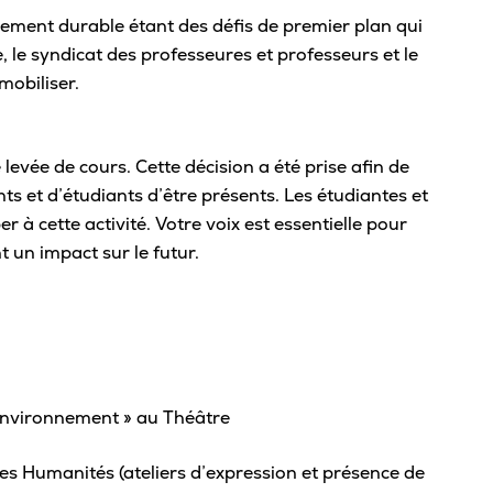
Carte étudiante
Rivières
Cent
ement durable étant des défis de premier plan qui
Bie
Agenda
, le syndicat des professeures et professeurs et le
Tuto
Comment se démarque le Cégep de
Admi
mobiliser.
Trois-Rivières?
Mon parcours scolaire
inte
Aide
Découvre nos ambassadeurs
Sys
Calendrier scolaire
offe
San
evée de cours. Cette décision a été prise afin de
Cinq bonnes raisons de choisir Trois-
Registraire – Mon dossier scolaire
Rivières pour tes études
Les 
 et d’étudiants d’être présents. Les étudiantes et
Serv
API – Modifier mon parcours
er à cette activité. Votre voix est essentielle pour
Pour
Comprendre le cégep
Clin
t un impact sur le futur.
Alléger mon cheminement
Plan
Assu
À savoir sur le DEC
Service d’orientation
Foir
Serv
Conditions d’admission
Changer de programme
Séan
Esp
Formation générale
Cours d’été
Nous
Horaire de cours
Épreuve uniforme de français
Aid
 environnement » au Théâtre
Join
Cout des études collégiales
Stages et emplois
Serv
À propos de la « Cote R »
s Humanités (ateliers d’expression et présence de
M’i
Abandon de cours
Frig