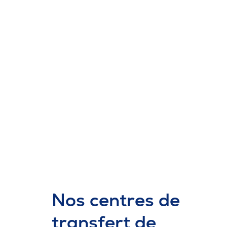
26 février 2020
13 
Des activités
Din
enrichissantes pour la
en G
semaine
interculturelle!
Nos centres de
transfert de