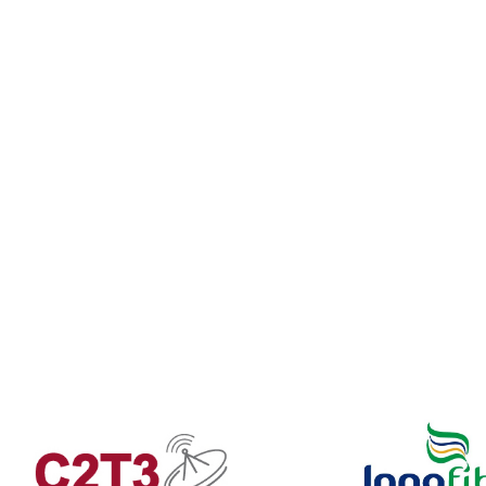
décembre 2019
Les étudiants de
Logistique évaluent
er communautaire
optimisent les tour
énie civil
de livraison de
l’entreprise Macpe