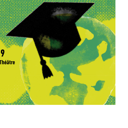
Sta
Aut
Vélo
Cov
Spo
Diab
Vie 
Pisc
Défi
Vie
Rés
Libr