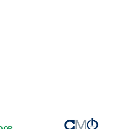
17 septembre 2019
 et
Venez souper avec
nées
deux professionnels de
votre choix
k