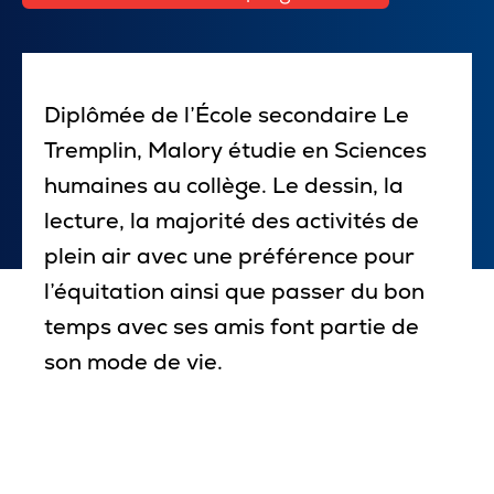
Pour les entreprises
Diplômée de l’École secondaire Le
Tremplin, Malory étudie en Sciences
Le cégep
humaines au collège. Le dessin, la
Notre collège
lecture, la majorité des activités de
plein air avec une préférence pour
Services à la population
l’équitation ainsi que passer du bon
Stages et emplois pour étudiants
temps avec ses amis font partie de
Communications
son mode de vie.
Liens utiles