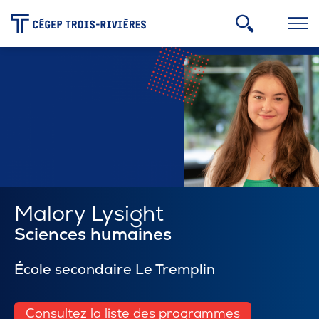
-
Programmes
Admission
Zone étudiante
Malory Lysight
Sciences humaines
Formation continue
École secondaire Le Tremplin
Carrière
Consultez la liste des programmes