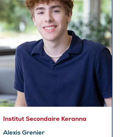
tionnement
obus (Écopasse)
s
oiturage
rt et conditionnement physique
los
sportive
ine
 santé
 pratique sur le campus
Institut Secondaire Keranna
idences
Alexis Grenier
airie Coopsco