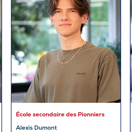
Sta
Aut
Vélo
Cov
Spo
Diab
Vie 
Pisc
Défi
Vie
École secondaire des Pionniers
Rés
Alexis Dumont
Libr