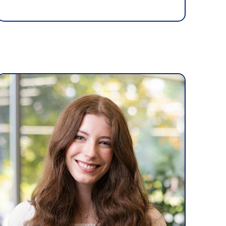
téria
ers
 Saute-Mouton
iothèque : livres, films, magazines
ois étudiants au cégep
ures d’urgence