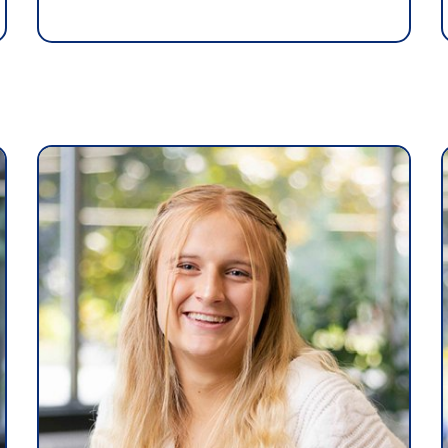
Café
Casi
CPE
Bibl
Empl
Mes