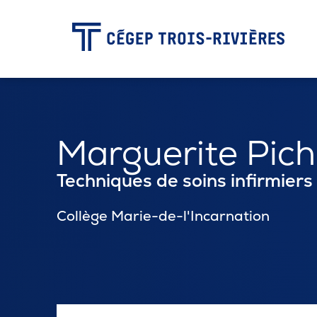
-
Programmes
Marguerite Pic
Admission
Techniques de soins infirmiers
Collège Marie-de-l'Incarnation
Zone étudiante
Formation continue