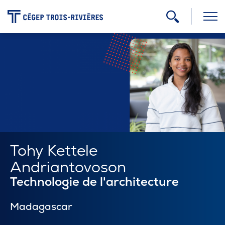
-
Programmes
Admission
Zone étudiante
Tohy Kettele
Andriantovoson
Formation continue
Technologie de l'architecture
Madagascar
Carrière