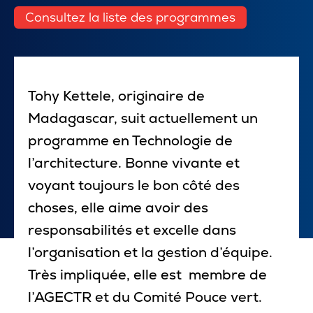
Consultez la liste des programmes
Pour les entreprises
Tohy Kettele, originaire de
Le cégep
Madagascar, suit actuellement un
Notre collège
programme en Technologie de
l’architecture. Bonne vivante et
Services à la population
voyant toujours le bon côté des
Stages et emplois pour étudiants
choses, elle aime avoir des
Communications
responsabilités et excelle dans
l’organisation et la gestion d’équipe.
Très impliquée, elle est membre de
Liens utiles
l’AGECTR et du Comité Pouce vert.