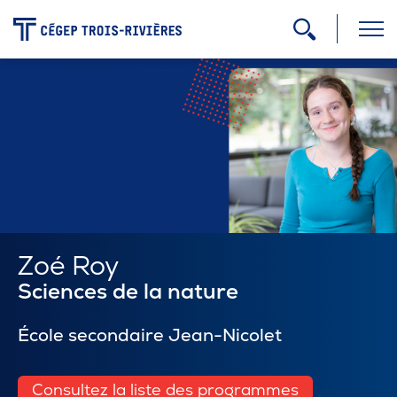
-
Programmes
Admission
Zone étudiante
Zoé Roy
Sciences de la nature
Formation continue
École secondaire Jean-Nicolet
Carrière
Consultez la liste des programmes