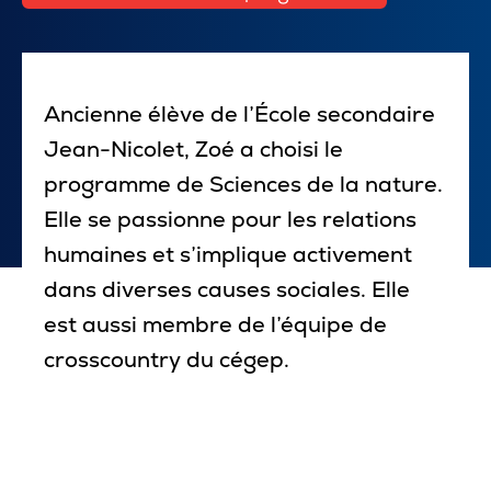
Pour les entreprises
Ancienne élève de l’École secondaire
Jean-Nicolet, Zoé a choisi le
Le cégep
programme de Sciences de la nature.
Notre collège
Elle se passionne pour les relations
humaines et s’implique activement
Services à la population
dans diverses causes sociales. Elle
Stages et emplois pour étudiants
est aussi membre de l’équipe de
Communications
crosscountry du cégep.
Liens utiles