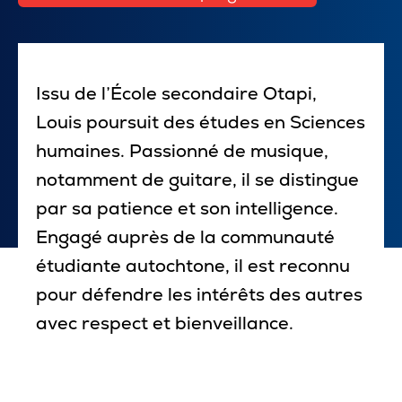
Pour les entreprises
Issu de l’École secondaire Otapi,
Louis poursuit des études en Sciences
Le cégep
humaines. Passionné de musique,
Notre collège
notamment de guitare, il se distingue
par sa patience et son intelligence.
Services à la population
Engagé auprès de la communauté
Stages et emplois pour étudiants
étudiante autochtone, il est reconnu
Communications
pour défendre les intérêts des autres
avec respect et bienveillance.
Liens utiles