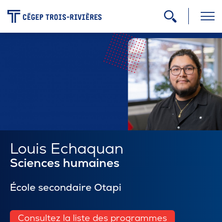
-
Programmes
Admission
Zone étudiante
Louis Echaquan
Sciences humaines
Formation continue
École secondaire Otapi
Carrière
Consultez la liste des programmes