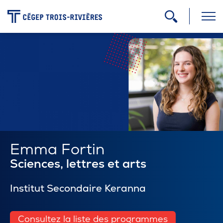
-
Programmes
Admission
Zone étudiante
Emma Fortin
Sciences, lettres et arts
Formation continue
Institut Secondaire Keranna
Carrière
Consultez la liste des programmes