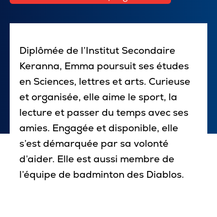
Pour les entreprises
Diplômée de l’Institut Secondaire
Keranna, Emma poursuit ses études
Le cégep
en Sciences, lettres et arts. Curieuse
Notre collège
et organisée, elle aime le sport, la
lecture et passer du temps avec ses
Services à la population
amies. Engagée et disponible, elle
Stages et emplois pour étudiants
s’est démarquée par sa volonté
Communications
d’aider. Elle est aussi membre de
l’équipe de badminton des Diablos.
Liens utiles