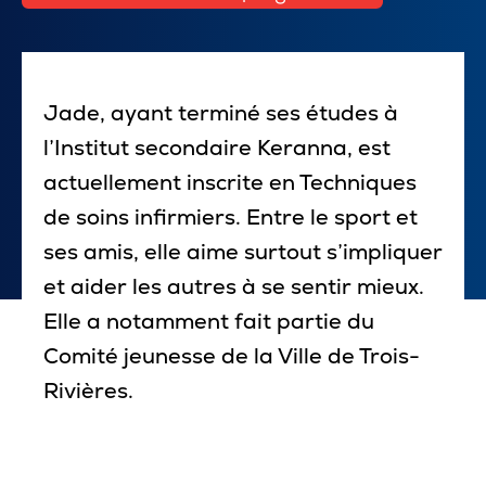
Pour les entreprises
Jade, ayant terminé ses études à
l’Institut secondaire Keranna, est
Le cégep
actuellement inscrite en Techniques
Notre collège
de soins infirmiers. Entre le sport et
ses amis, elle aime surtout s’impliquer
Services à la population
et aider les autres à se sentir mieux.
Stages et emplois pour étudiants
Elle a notamment fait partie du
Communications
Comité jeunesse de la Ville de Trois-
Rivières.
Liens utiles