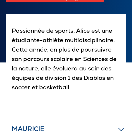
Pour les entreprises
Passionnée de sports, Alice est une
étudiante-athlète multidisciplinaire.
Le cégep
Cette année, en plus de poursuivre
Notre collège
son parcours scolaire en Sciences de
la nature, elle évoluera au sein des
Services à la population
équipes de division 1 des Diablos en
Stages et emplois pour étudiants
soccer et basketball.
Communications
Liens utiles
MAURICIE