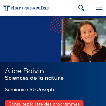
-
Programmes
Admission
Zone étudiante
Alice Boivin
Sciences de la nature
Formation continue
Séminaire St-Joseph
Carrière
Consultez la liste des programmes